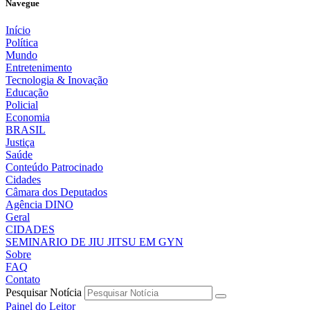
Navegue
Início
Política
Mundo
Entretenimento
Tecnologia & Inovação
Educação
Policial
Economia
BRASIL
Justiça
Saúde
Conteúdo Patrocinado
Cidades
Câmara dos Deputados
Agência DINO
Geral
CIDADES
SEMINARIO DE JIU JITSU EM GYN
Sobre
FAQ
Contato
Pesquisar Notícia
Painel do Leitor