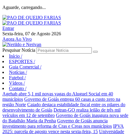
Aguarde, carregando...
Entrar
Sexta-feira, 07 de Agosto 2026
Agora Ao Vivo
Pesquisar Notícia
Início
/
ESPORTES
/
Guia Comercial
/
Notícias
/
Futebol
/
Vídeos
/
Contato
/
Agehab abre 5,1 mil novas vagas do Aluguel Social em 40
municípios
Governo de Goiás entrega 60 casas a custo zero na
região Norte
Caiado destaca estabilidade fiscal entre os pilares do
desenvolvimento de Goiás
Detran-GO realiza leilão de três mil
veículos em 12 de setembro
Governo de Goiás inaugura nova sede
do Batalhão Maria da Penha
Governo de Goiás anuncia
investimento para reforma de Cras e Creas nos municípios
IPVA
2025: parcela de agosto vence nesta sexta-feira, 15
Universidade