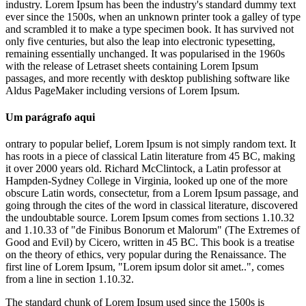
industry. Lorem Ipsum has been the industry's standard dummy text
ever since the 1500s, when an unknown printer took a galley of type
and scrambled it to make a type specimen book. It has survived not
only five centuries, but also the leap into electronic typesetting,
remaining essentially unchanged. It was popularised in the 1960s
with the release of Letraset sheets containing Lorem Ipsum
passages, and more recently with desktop publishing software like
Aldus PageMaker including versions of Lorem Ipsum.
Um parágrafo aqui
ontrary to popular belief, Lorem Ipsum is not simply random text. It
has roots in a piece of classical Latin literature from 45 BC, making
it over 2000 years old. Richard McClintock, a Latin professor at
Hampden-Sydney College in Virginia, looked up one of the more
obscure Latin words, consectetur, from a Lorem Ipsum passage, and
going through the cites of the word in classical literature, discovered
the undoubtable source. Lorem Ipsum comes from sections 1.10.32
and 1.10.33 of "de Finibus Bonorum et Malorum" (The Extremes of
Good and Evil) by Cicero, written in 45 BC. This book is a treatise
on the theory of ethics, very popular during the Renaissance. The
first line of Lorem Ipsum, "Lorem ipsum dolor sit amet..", comes
from a line in section 1.10.32.
The standard chunk of Lorem Ipsum used since the 1500s is