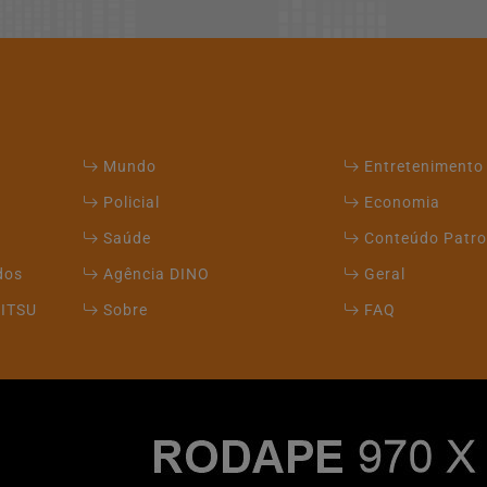
Mundo
Entretenimento
Policial
Economia
Saúde
Conteúdo Patro
dos
Agência DINO
Geral
JITSU
Sobre
FAQ
xperiência de navegação. Ao continuar o acesso, entend