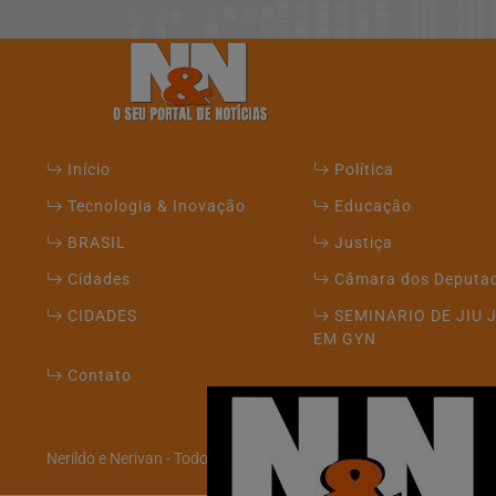
Início
Política
Tecnologia & Inovação
Educação
BRASIL
Justiça
Cidades
Câmara dos Deputa
CIDADES
SEMINARIO DE JIU 
EM GYN
Contato
Termos de Uso e Privacidade
Nerildo e Nerivan - Todos os direitos reservados
Esse site utiliza cookies para melhorar sua e