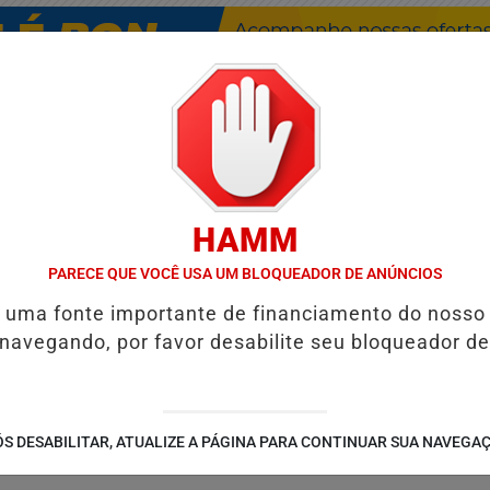
HAMM
PARECE QUE VOCÊ USA UM BLOQUEADOR DE ANÚNCIOS
/
/
/
/
TES
GUIA COMERCIAL
NOTÍCIAS
FUTEBOL
V
é uma fonte importante de financiamento do nosso
 navegando, por favor desabilite seu bloqueador de
L EM 40 MUNICÍPIOS
GOVERNO DE GOIÁS ENTREGA 60 CASAS A C
S DESABILITAR, ATUALIZE A PÁGINA PARA CONTINUAR SUA NAVEGA