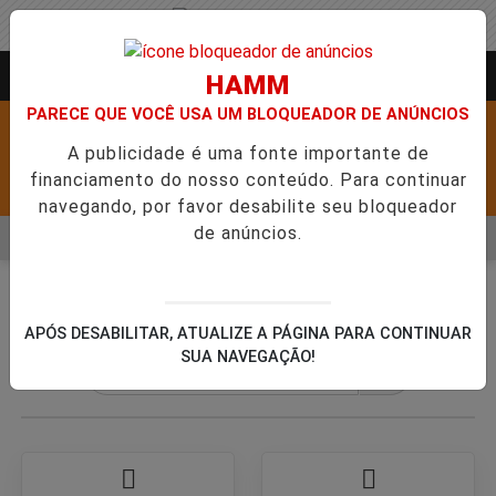
Entrar
AGORA AO VIVO
HAMM
PARECE QUE VOCÊ USA UM BLOQUEADOR DE ANÚNCIOS
A publicidade é uma fonte importante de
financiamento do nosso conteúdo. Para continuar
Pesquisar Notícia
navegando, por favor desabilite seu bloqueador
de anúncios.
MENU
HAB ABRE 5,1 MIL NOVAS VAGAS DO ALUGUEL SOCIAL EM 40 MU
EM ALTA
/GUIA COMERCIAL
ESPORTES & BEM ESTAR
APÓS DESABILITAR, ATUALIZE A PÁGINA PARA CONTINUAR
SUA NAVEGAÇÃO!
🔍