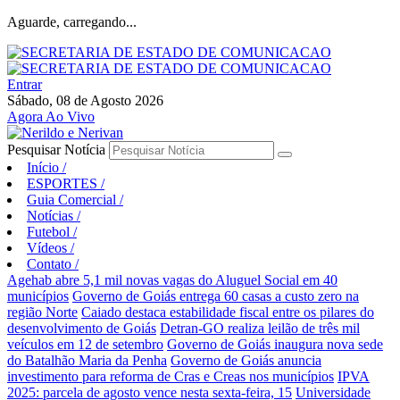
Aguarde, carregando...
Entrar
Sábado, 08 de Agosto 2026
Agora Ao Vivo
Pesquisar Notícia
Início
/
ESPORTES
/
Guia Comercial
/
Notícias
/
Futebol
/
Vídeos
/
Contato
/
Agehab abre 5,1 mil novas vagas do Aluguel Social em 40
municípios
Governo de Goiás entrega 60 casas a custo zero na
região Norte
Caiado destaca estabilidade fiscal entre os pilares do
desenvolvimento de Goiás
Detran-GO realiza leilão de três mil
veículos em 12 de setembro
Governo de Goiás inaugura nova sede
do Batalhão Maria da Penha
Governo de Goiás anuncia
investimento para reforma de Cras e Creas nos municípios
IPVA
2025: parcela de agosto vence nesta sexta-feira, 15
Universidade