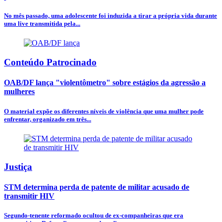
No mês passado, uma adolescente foi induzida a tirar a própria vida durante
uma live transmitida pela...
Conteúdo Patrocinado
OAB/DF lança "violentômetro" sobre estágios da agressão a
mulheres
O material expõe os diferentes níveis de violência que uma mulher pode
enfrentar, organizado em três...
Justiça
STM determina perda de patente de militar acusado de
transmitir HIV
Segundo-tenente reformado ocultou de ex-companheiras que era