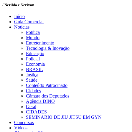
/ Nerildo e Nerivan
Início
Guia Comercial
Notícias
Política
Mundo
Entretenimento
Tecnologia & Inovação
Educação
Policial
Economia
BRASIL
Justiça
Saúde
Conteúdo Patrocinado
Cidades
Câmara dos Deputados
Agência DINO
Geral
CIDADES
SEMINARIO DE JIU JITSU EM GYN
Concursos
Vídeos