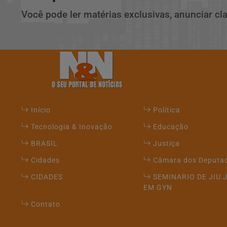
Você pode ler matérias exclusivas, anunciar cl
Início
Política
Tecnologia & Inovação
Educação
BRASIL
Justiça
Cidades
Câmara dos Deputa
CIDADES
SEMINARIO DE JIU 
EM GYN
Contato