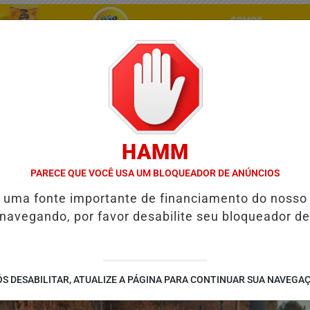
HAMM
PARECE QUE VOCÊ USA UM BLOQUEADOR DE ANÚNCIOS
/
/
/
/
TES
GUIA COMERCIAL
NOTÍCIAS
FUTEBOL
V
é uma fonte importante de financiamento do nosso
 navegando, por favor desabilite seu bloqueador de
40 MUNICÍPIOS
GOVERNO DE GOIÁS ENTREGA 60 CASAS A CUSTO 
S DESABILITAR, ATUALIZE A PÁGINA PARA CONTINUAR SUA NAVEGA