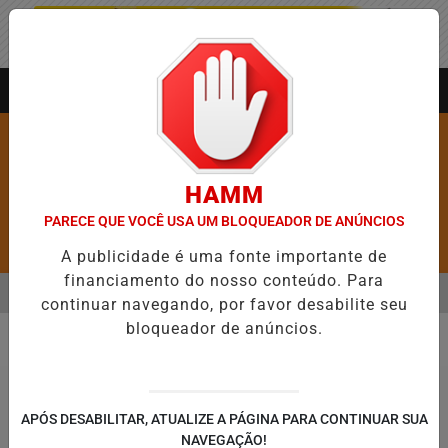
Entrar
AGORA AO VIVO
HAMM
PARECE QUE VOCÊ USA UM BLOQUEADOR DE ANÚNCIOS
Pesquisar Notícia
A publicidade é uma fonte importante de
financiamento do nosso conteúdo. Para
MENU
RE 5,1 MIL NOVAS VAGAS DO ALUGUEL SOCIAL EM 40 MUNICÍPIOS
continuar navegando, por favor desabilite seu
bloqueador de anúncios.
EM ALTA
Cidades
APÓS DESABILITAR, ATUALIZE A PÁGINA PARA CONTINUAR SUA
NAVEGAÇÃO!