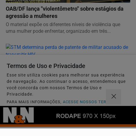
OAB/DF lança "violentômetro" sobre estágios da
agressão a mulheres
O material expõe os diferentes níveis de violência que
uma mulher pode enfrentar, organizado em três...
JUSTIÇA
STM determina perda de patente de militar
Termos de Uso e Privacidade
acusado de transmitir HIV
Esse site utiliza cookies para melhorar sua experiência
Segundo-tenente reformado ocultou de ex-companheiras
de navegação. Ao continuar o acesso, entendemos que
que era soropositivo. Defesa disse que conduta diz...
você concorda com nossos Termos de Uso e
Privacidade.
PARA MAIS INFORMAÇÕES,
ACESSE NOSSOS TERMOS
CLICANDO AQUI
Descubra Mais
PROSSEGUIR