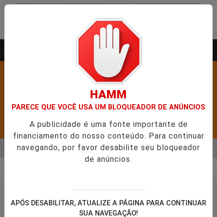
Entrar
AGORA AO VIVO
HAMM
PARECE QUE VOCÊ USA UM BLOQUEADOR DE ANÚNCIOS
A publicidade é uma fonte importante de
Pesquisar Notícia
financiamento do nosso conteúdo. Para continuar
navegando, por favor desabilite seu bloqueador
MENU
BRE 5,1 MIL NOVAS VAGAS DO ALUGUEL SOCIAL EM 40 MUNICÍ
de anúncios.
EM ALTA
Policial
APÓS DESABILITAR, ATUALIZE A PÁGINA PARA CONTINUAR
SUA NAVEGAÇÃO!