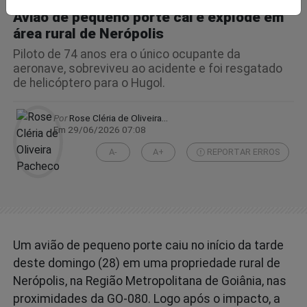
Avião de pequeno porte cai e explode em
área rural de Nerópolis
Piloto de 74 anos era o único ocupante da
aeronave, sobreviveu ao acidente e foi resgatado
de helicóptero para o Hugol.
Por
Rose Cléria de Oliveira...
Em 29/06/2026 07:08
A-
A+
REPORTAR ERROS
Um avião de pequeno porte caiu no início da tarde
deste domingo (28) em uma propriedade rural de
Nerópolis, na Região Metropolitana de Goiânia, nas
proximidades da GO-080. Logo após o impacto, a