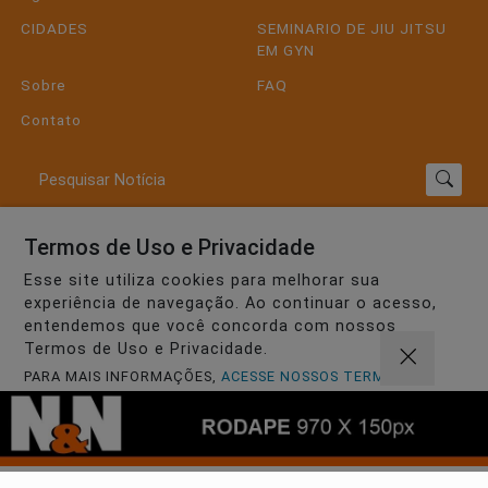
CIDADES
SEMINARIO DE JIU JITSU
EM GYN
Sobre
FAQ
Contato
Pesquisar Notícia
Termos de Uso e Privacidade
Painel do Leitor
Esse site utiliza cookies para melhorar sua
experiência de navegação. Ao continuar o acesso,
entendemos que você concorda com nossos
Nerildo e Nerivan - Todos os direitos reservados
Termos de Uso e Privacidade.
PARA MAIS INFORMAÇÕES,
ACESSE NOSSOS TERMOS
Termos de Uso e Privacidade
CLICANDO AQUI
PROSSEGUIR