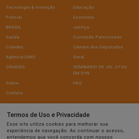
Tecnologia & Inovação
Educação
Policial
Economia
BRASIL
Justiça
Saúde
Conteúdo Patrocinado
Cidades
Câmara dos Deputados
Agência DINO
Geral
CIDADES
SEMINARIO DE JIU JITSU
EM GYN
Sobre
FAQ
Contato
Pesquisar Notícia
Termos de Uso e Privacidade
Esse site utiliza cookies para melhorar sua
experiência de navegação. Ao continuar o acesso,
Painel do Leitor
entendemos que você concorda com nossos