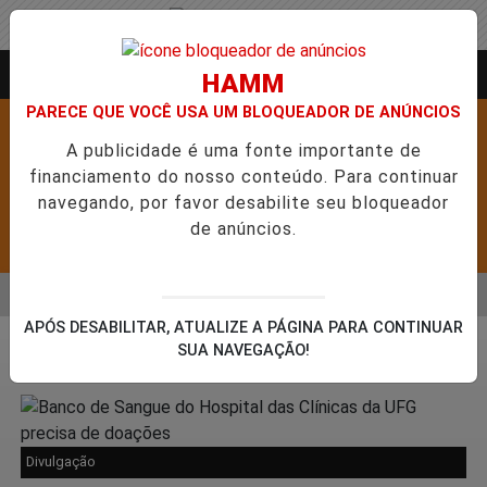
Entrar
AGORA AO VIVO
HAMM
PARECE QUE VOCÊ USA UM BLOQUEADOR DE ANÚNCIOS
A publicidade é uma fonte importante de
financiamento do nosso conteúdo. Para continuar
navegando, por favor desabilite seu bloqueador
de anúncios.
Pesquisar Notícia
MENU
ABRE 5,1 MIL NOVAS VAGAS DO ALUGUEL SOCIAL EM 40 MUNICÍ
APÓS DESABILITAR, ATUALIZE A PÁGINA PARA CONTINUAR
EM ALTA
SUA NAVEGAÇÃO!
Cidades
Divulgação