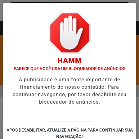
Entrar
AGORA AO VIVO
HAMM
PARECE QUE VOCÊ USA UM BLOQUEADOR DE ANÚNCIOS
Pesquisar Notícia
A publicidade é uma fonte importante de
financiamento do nosso conteúdo. Para
MENU
RE 5,1 MIL NOVAS VAGAS DO ALUGUEL SOCIAL EM 40 MUNICÍPIOS
continuar navegando, por favor desabilite seu
bloqueador de anúncios.
EM ALTA
Entretenimento
APÓS DESABILITAR, ATUALIZE A PÁGINA PARA CONTINUAR SUA
NAVEGAÇÃO!