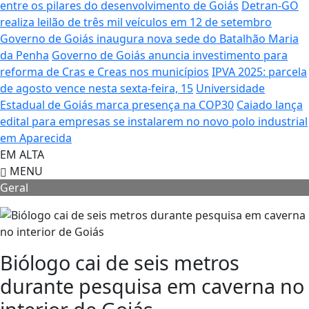
entre os pilares do desenvolvimento de Goiás
Detran-GO
realiza leilão de três mil veículos em 12 de setembro
Governo de Goiás inaugura nova sede do Batalhão Maria
da Penha
Governo de Goiás anuncia investimento para
reforma de Cras e Creas nos municípios
IPVA 2025: parcela
de agosto vence nesta sexta-feira, 15
Universidade
Estadual de Goiás marca presença na COP30
Caiado lança
edital para empresas se instalarem no novo polo industrial
em Aparecida
EM ALTA
MENU
Geral
Biólogo cai de seis metros
durante pesquisa em caverna no