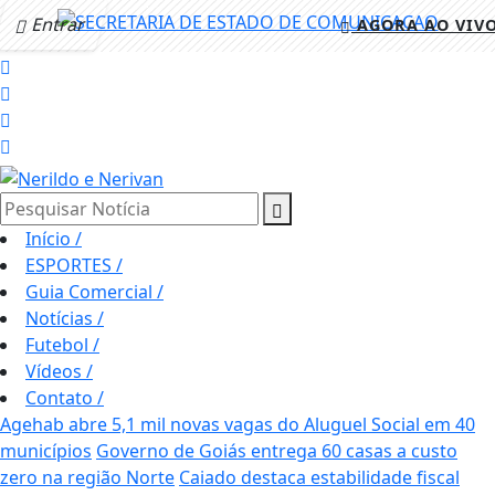
Entrar
AGORA AO VIV
Pesquisar Notícia
Início
/
ESPORTES
/
Guia Comercial
/
Notícias
/
Futebol
/
Vídeos
/
Contato
/
Agehab abre 5,1 mil novas vagas do Aluguel Social em 40
municípios
Governo de Goiás entrega 60 casas a custo
zero na região Norte
Caiado destaca estabilidade fiscal