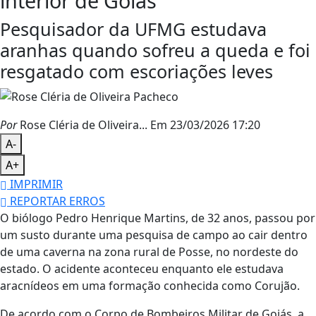
interior de Goiás
Pesquisador da UFMG estudava
aranhas quando sofreu a queda e foi
resgatado com escoriações leves
Por
Rose Cléria de Oliveira...
Em 23/03/2026 17:20
A-
A+
IMPRIMIR
REPORTAR ERROS
O biólogo
Pedro Henrique Martins
, de 32 anos, passou por
um susto durante uma pesquisa de campo ao cair dentro
de uma caverna na zona rural de
Posse
, no nordeste do
estado. O acidente aconteceu enquanto ele estudava
aracnídeos em uma formação conhecida como Corujão.
De acordo com o
Corpo de Bombeiros Militar de Goiás
, a