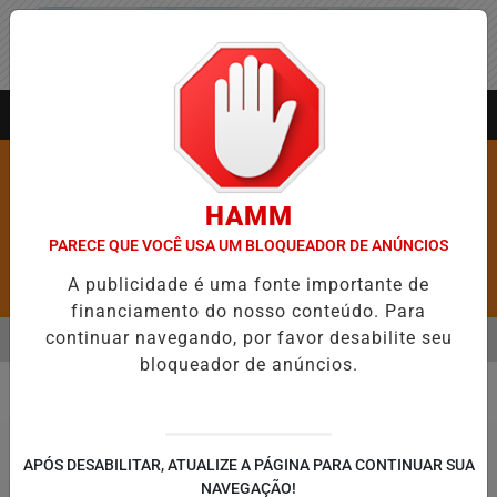
Entrar
AGORA AO VIVO
HAMM
PARECE QUE VOCÊ USA UM BLOQUEADOR DE ANÚNCIOS
A publicidade é uma fonte importante de
Pesquisar Notícia
financiamento do nosso conteúdo. Para
continuar navegando, por favor desabilite seu
MENU
RE 5,1 MIL NOVAS VAGAS DO ALUGUEL SOCIAL EM 40 MUNICÍPIOS
bloqueador de anúncios.
EM ALTA
Cidades
APÓS DESABILITAR, ATUALIZE A PÁGINA PARA CONTINUAR SUA
NAVEGAÇÃO!