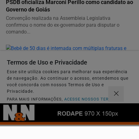
PSDB oficializa Marconi Perillo como candidato ao
Governo de Goiás
Convenção realizada na Assembleia Legislativa
confirmou o nome do ex-governador para disputar o
comando...
MAUS-TRATOS
Termos de Uso e Privacidade
Bebê de 50 dias é internada com múltiplas
Esse site utiliza cookies para melhorar sua experiência
fraturas e pai é preso em Morrinhos
de navegação. Ao continuar o acesso, entendemos que
Criança apresentava fraturas nos braços e nas clavículas.
você concorda com nossos Termos de Uso e
Polícia investiga suspeita de maus-tratos após...
Privacidade.
PARA MAIS INFORMAÇÕES,
ACESSE NOSSOS TERMOS
CLICANDO AQUI
Descubra Mais
PROSSEGUIR