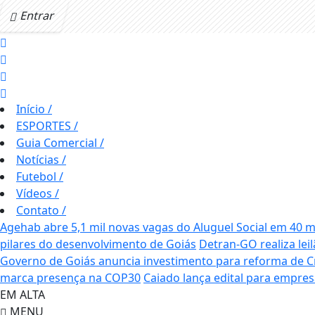
Entrar
Início
/
ESPORTES
/
Guia Comercial
/
Notícias
/
Futebol
/
Vídeos
/
Contato
/
Agehab abre 5,1 mil novas vagas do Aluguel Social em 40 m
pilares do desenvolvimento de Goiás
Detran-GO realiza lei
Governo de Goiás anuncia investimento para reforma de C
marca presença na COP30
Caiado lança edital para empres
EM ALTA
MENU