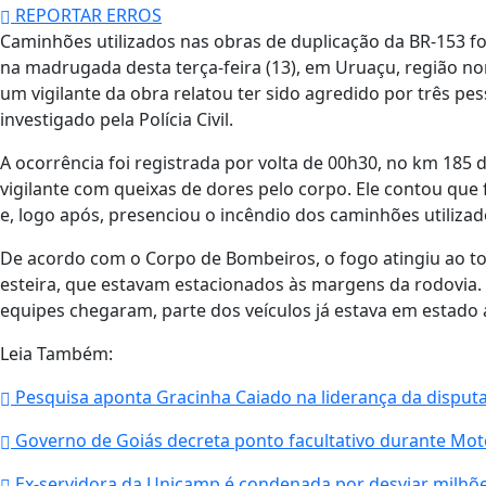
REPORTAR ERROS
Caminhões utilizados nas obras de duplicação da BR-153 
na madrugada desta terça-feira (13), em Uruaçu, região nor
um vigilante da obra relatou ter sido agredido por três pe
investigado pela Polícia Civil.
A ocorrência foi registrada por volta de 00h30, no km 185 
vigilante com queixas de dores pelo corpo. Ele contou que 
e, logo após, presenciou o incêndio dos caminhões utilizad
De acordo com o Corpo de Bombeiros, o fogo atingiu ao t
esteira, que estavam estacionados às margens da rodovia
equipes chegaram, parte dos veículos já estava em estado
Leia Também:
Pesquisa aponta Gracinha Caiado na liderança da disput
Governo de Goiás decreta ponto facultativo durante Mo
Ex-servidora da Unicamp é condenada por desviar milhões