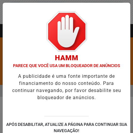
Entrar
AGORA AO VIVO
HAMM
PARECE QUE VOCÊ USA UM BLOQUEADOR DE ANÚNCIOS
A publicidade é uma fonte importante de
Pesquisar Notícia
financiamento do nosso conteúdo. Para
continuar navegando, por favor desabilite seu
MENU
RE 5,1 MIL NOVAS VAGAS DO ALUGUEL SOCIAL EM 40 MUNICÍPIOS
bloqueador de anúncios.
EM ALTA
Cidades
APÓS DESABILITAR, ATUALIZE A PÁGINA PARA CONTINUAR SUA
NAVEGAÇÃO!