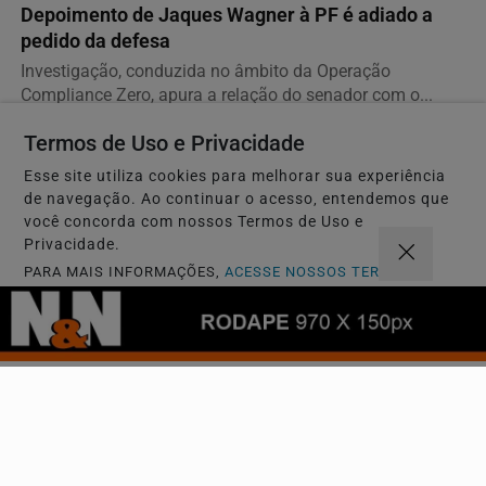
Depoimento de Jaques Wagner à PF é adiado a
pedido da defesa
Investigação, conduzida no âmbito da Operação
Compliance Zero, apura a relação do senador com o...
Termos de Uso e Privacidade
Esse site utiliza cookies para melhorar sua experiência
de navegação. Ao continuar o acesso, entendemos que
você concorda com nossos Termos de Uso e
Privacidade.
PARA MAIS INFORMAÇÕES,
ACESSE NOSSOS TERMOS
CLICANDO AQUI
PROSSEGUIR
ELEIÇÕES 2026
Vilmar Mariano não será mais candidato a
deputado estadual por Goiás
Ex-prefeito de Aparecida de Goiânia deixa a disputa