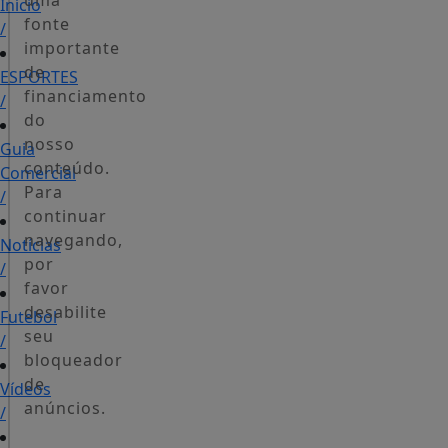
uma
Início
fonte
/
importante
de
ESPORTES
financiamento
/
do
nosso
Guia
conteúdo.
Comercial
Para
/
continuar
navegando,
Notícias
por
/
favor
desabilite
Futebol
seu
/
bloqueador
de
Vídeos
anúncios.
/