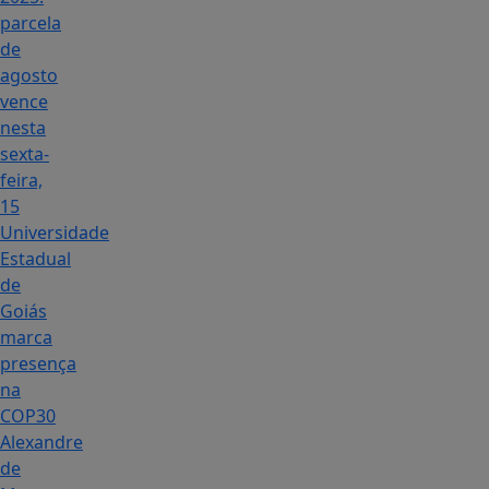
parcela
de
agosto
vence
nesta
sexta-
feira,
15
Universidade
Estadual
de
Goiás
marca
presença
na
COP30
Alexandre
de