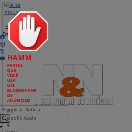
Entrar
HAMM
PARECE
QUE
VOCÊ
USA
UM
BLOQUEADOR
DE
ANÚNCIOS
Pesquisar Notícia
A
publicidade
é