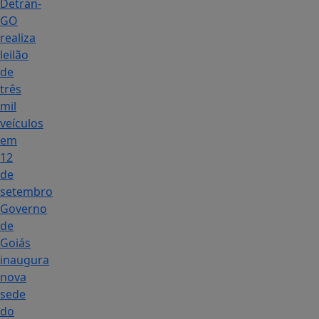
Detran-
GO
realiza
leilão
de
três
mil
veículos
em
12
de
setembro
Governo
de
Goiás
inaugura
nova
sede
do