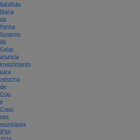
Batalhão
Maria
da
Penha
Governo
de
Goiás
anuncia
investimento
para
reforma
de
Cras
e
Creas
nos
municípios
IPVA
2025: