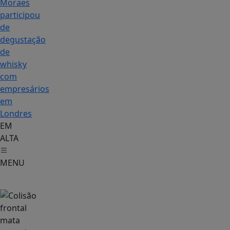
Moraes
participou
de
degustação
de
whisky
com
empresários
em
Londres
EM
ALTA
MENU
Policial