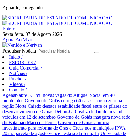
Aguarde, carregando...
Entrar
Sexta-feira, 07 de Agosto 2026
Agora Ao Vivo
Pesquisar Notícia
Início
/
ESPORTES
/
Guia Comercial
/
Notícias
/
Futebol
/
Vídeos
/
Contato
/
Agehab abre 5,1 mil novas vagas do Aluguel Social em 40
municípios
Governo de Goiás entrega 60 casas a custo zero na
região Norte
Caiado destaca estabilidade fiscal entre os pilares do
desenvolvimento de Goiás
Detran-GO realiza leilão de três mil
veículos em 12 de setembro
Governo de Goiás inaugura nova sede
do Batalhão Maria da Penha
Governo de Goiás anuncia
investimento para reforma de Cras e Creas nos municípios
IPVA
2025: parcela de agosto vence nesta sexta-feira, 15
Universidade