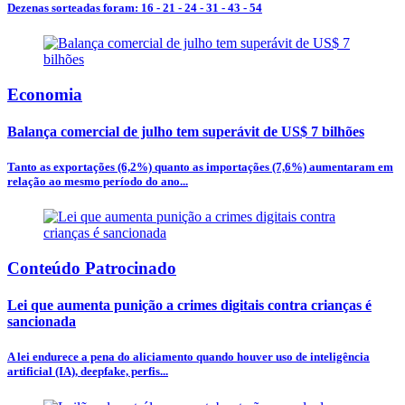
Dezenas sorteadas foram: 16 - 21 - 24 - 31 - 43 - 54
Economia
Balança comercial de julho tem superávit de US$ 7 bilhões
Tanto as exportações (6,2%) quanto as importações (7,6%) aumentaram em
relação ao mesmo período do ano...
Conteúdo Patrocinado
Lei que aumenta punição a crimes digitais contra crianças é
sancionada
A lei endurece a pena do aliciamento quando houver uso de inteligência
artificial (IA), deepfake, perfis...