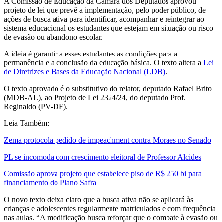
A Comissão de Educação da Câmara dos Deputados aprovou
projeto de lei que prevê a implementação, pelo poder público, de
ações de busca ativa para identificar, acompanhar e reintegrar ao
sistema educacional os estudantes que estejam em situação ou risco
de evasão ou abandono escolar.
A ideia é garantir a esses estudantes as condições para a
permanência e a conclusão da educação básica. O texto altera a
Lei
de Di
retrizes e Bases da Educação Nacional
(LDB)
.
O texto aprovado é o substitutivo do relator, deputado Rafael Brito
(MDB-AL), ao Projeto de Lei 2324/24, do deputado Prof.
Reginaldo (PV-DF).
Leia Também:
Zema protocola pedido de impeachment contra Moraes no Senado
PL se incomoda com crescimento eleitoral de Professor Alcides
Comissão aprova projeto que estabelece piso de R$ 250 bi para
financiamento do Plano Safra
O novo texto deixa claro que a busca ativa não se aplicará às
crianças e adolescentes regularmente matriculados e com frequência
nas aulas. “A modificação busca reforçar que o combate à evasão ou