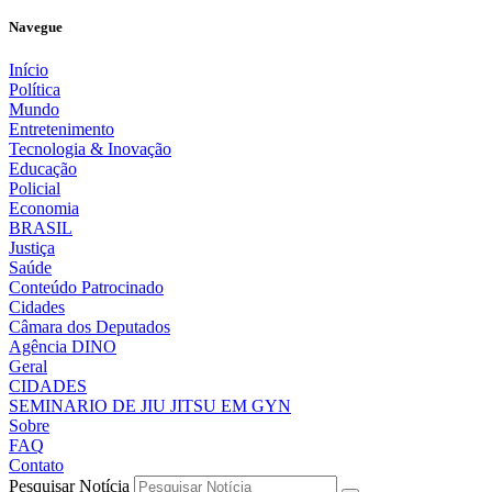
Navegue
Início
Política
Mundo
Entretenimento
Tecnologia & Inovação
Educação
Policial
Economia
BRASIL
Justiça
Saúde
Conteúdo Patrocinado
Cidades
Câmara dos Deputados
Agência DINO
Geral
CIDADES
SEMINARIO DE JIU JITSU EM GYN
Sobre
FAQ
Contato
Pesquisar Notícia