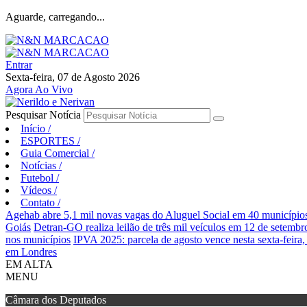
Aguarde, carregando...
Entrar
Sexta-feira, 07 de Agosto 2026
Agora Ao Vivo
Pesquisar Notícia
Início
/
ESPORTES
/
Guia Comercial
/
Notícias
/
Futebol
/
Vídeos
/
Contato
/
Agehab abre 5,1 mil novas vagas do Aluguel Social em 40 município
Goiás
Detran-GO realiza leilão de três mil veículos em 12 de setembr
nos municípios
IPVA 2025: parcela de agosto vence nesta sexta-feira,
em Londres
EM ALTA
MENU
Câmara dos Deputados