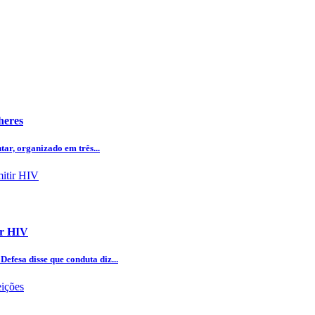
heres
tar, organizado em três...
ir HIV
efesa disse que conduta diz...