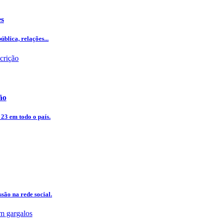
es
blica, relações...
ão
 23 em todo o país.
são na rede social.