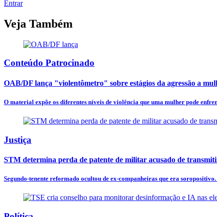
Entrar
Veja Também
Conteúdo Patrocinado
OAB/DF lança "violentômetro" sobre estágios da agressão a mul
O material expõe os diferentes níveis de violência que uma mulher pode enfren
Justiça
STM determina perda de patente de militar acusado de transmit
Segundo-tenente reformado ocultou de ex-companheiras que era soropositivo. D
Política