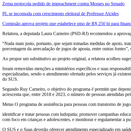
Zema protocola pedido de impeachment contra Moraes no Senado
PL se incomoda com crescimento eleitoral de Professor Alcides
Comissão aprova projeto que estabelece piso de R$ 250 bi para finan
Relatora, a deputada Laura Carneiro (PSD-RJ) recomendou a aprova
“Nada mais justo, portanto, que sejam tomadas medidas de apoio, trat
porcentagem da arrecadação de jogos de aposta, entre outras fontes”, s
Ao propor um substitutivo ao projeto original, a relatora acolheu sug
foram removidas menções a ministérios específicos e suas responsabili
especializadas, sendo o atendimento ofertado pelos serviços já existen
do SUS.
Segundo Ruy Carneiro, o objetivo do programa é permitir que dependent
acrescenta que, entre 2018 e 2023, o número de pessoas atendidas pe
Metas O programa de assistência para pessoas com transtorno de jogo
identificar e tratar pessoas com ludopatia; promover campanhas educa
com foco em crianças e adolescentes, e monitorar e regulamentar a pu
O SUS e o Suas deverão oferecer atendimento especializado em saúde