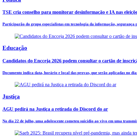
TSE cria conselho para monitorar desinformação e IA nas eleiçõ
Participarão do grupo especialistas em tecnologia da informação, segurança pú
Educação
Candidatos do Encceja 2026 podem consultar o cartão de inscriç
Documento indica data, horário e local das provas, que serão aplicadas no dia
Justiça
AGU pedirá na Justiça a retirada do Discord do ar
No dia 22 de julho, uma adolescente cometeu suicídio ao vivo em uma transmis