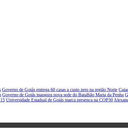
s
Governo de Goiás entrega 60 casas a custo zero na região Norte
Caiad
o
Governo de Goiás inaugura nova sede do Batalhão Maria da Penha
G
 15
Universidade Estadual de Goiás marca presença na COP30
Alexand