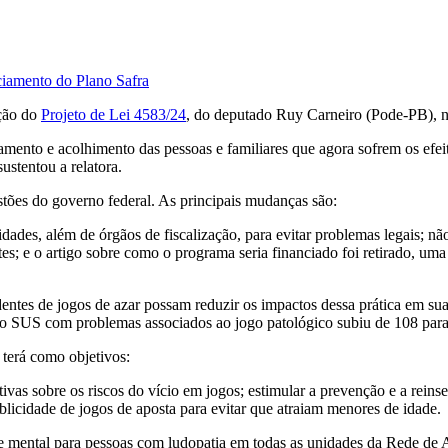
ciamento do Plano Safra
ção do
Projeto de Lei 4583/24
, do deputado Ruy Carneiro (Pode-PB), 
amento e acolhimento das pessoas e familiares que agora sofrem os efei
ustentou a relatora.
estões do governo federal. As principais mudanças são:
dades, além de órgãos de fiscalização, para evitar problemas legais; nã
tes; e o artigo sobre como o programa seria financiado foi retirado, um
es de jogos de azar possam reduzir os impactos dessa prática em suas v
lo SUS com problemas associados ao jogo patológico subiu de 108 para
 terá como objetivos:
tivas sobre os riscos do vício em jogos; estimular a prevenção e a rei
blicidade de jogos de aposta para evitar que atraiam menores de idade.
 mental para pessoas com ludopatia em todas as unidades da Rede de A