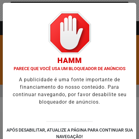
Entrar
AGORA AO VIVO
HAMM
PARECE QUE VOCÊ USA UM BLOQUEADOR DE ANÚNCIOS
Pesquisar Notícia
A publicidade é uma fonte importante de
financiamento do nosso conteúdo. Para
MENU
RE 5,1 MIL NOVAS VAGAS DO ALUGUEL SOCIAL EM 40 MUNICÍPIOS
continuar navegando, por favor desabilite seu
bloqueador de anúncios.
EM ALTA
Política
APÓS DESABILITAR, ATUALIZE A PÁGINA PARA CONTINUAR SUA
NAVEGAÇÃO!