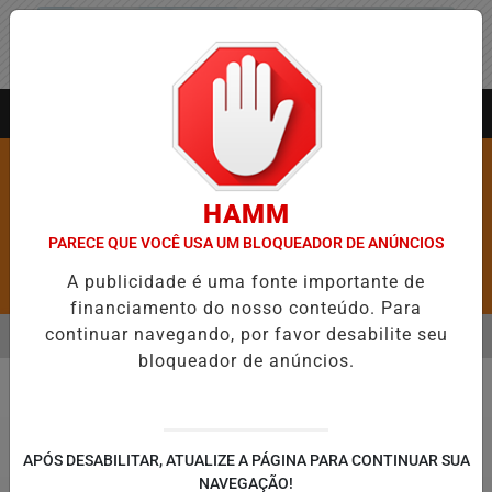
Entrar
AGORA AO VIVO
HAMM
PARECE QUE VOCÊ USA UM BLOQUEADOR DE ANÚNCIOS
A publicidade é uma fonte importante de
Pesquisar Notícia
financiamento do nosso conteúdo. Para
continuar navegando, por favor desabilite seu
MENU
RE 5,1 MIL NOVAS VAGAS DO ALUGUEL SOCIAL EM 40 MUNICÍPIOS
bloqueador de anúncios.
EM ALTA
Policial
APÓS DESABILITAR, ATUALIZE A PÁGINA PARA CONTINUAR SUA
NAVEGAÇÃO!