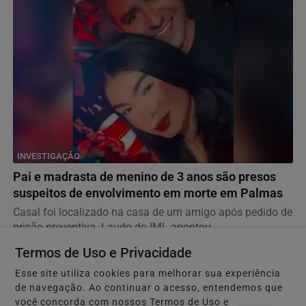
INVESTIGAÇÃO
Pai e madrasta de menino de 3 anos são presos
suspeitos de envolvimento em morte em Palmas
Casal foi localizado na casa de um amigo após pedido de
prisão preventiva. Laudo do IML apontou...
Termos de Uso e Privacidade
Esse site utiliza cookies para melhorar sua experiência
JUSTIÇA
de navegação. Ao continuar o acesso, entendemos que
Superintendente da Polícia Científica de Goiás é
você concorda com nossos Termos de Uso e