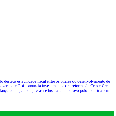
o destaca estabilidade fiscal entre os pilares do desenvolvimento de
overno de Goiás anuncia investimento para reforma de Cras e Creas
lança edital para empresas se instalarem no novo polo industrial em