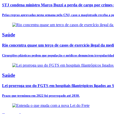
STJ condena ministro Marco Buzzi a perda de cargo por crimes 
Pelas regras aprovadas nesta semana pelo CNJ, caso o magistrado receba a pe
Saúde
Rio concentra quase um terço de casos de exercício ilegal da med
Cirurgiões plásticos pedem que população e médicos denunciem irregularidades
Saúde
Lei prorroga uso do FGTS em hospitais filantrópicos ligados ao
Prazo que terminou em 2022 foi prorrogado até 2030.