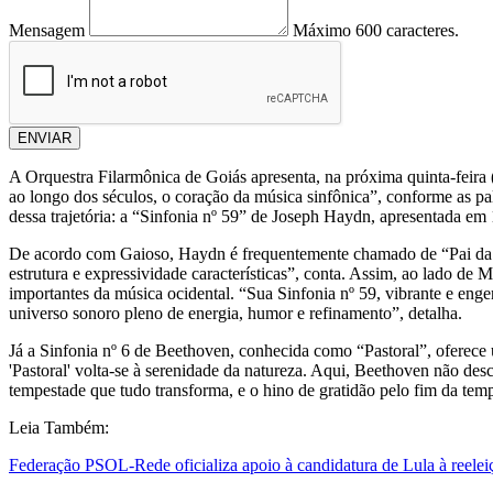
Mensagem
Máximo 600 caracteres.
ENVIAR
A Orquestra Filarmônica de Goiás apresenta, na próxima quinta-feira 
ao longo dos séculos, o coração da música sinfônica”, conforme as p
dessa trajetória: a “Sinfonia nº 59” de Joseph Haydn, apresentada e
De acordo com Gaioso, Haydn é frequentemente chamado de “Pai da Si
estrutura e expressividade características”, conta. Assim, ao lado 
importantes da música ocidental. “Sua Sinfonia nº 59, vibrante e en
universo sonoro pleno de energia, humor e refinamento”, detalha.
Já a Sinfonia nº 6 de Beethoven, conhecida como “Pastoral”, oferece u
'Pastoral' volta-se à serenidade da natureza. Aqui, Beethoven não de
tempestade que tudo transforma, e o hino de gratidão pelo fim da tem
Leia Também:
Federação PSOL-Rede oficializa apoio à candidatura de Lula à reelei