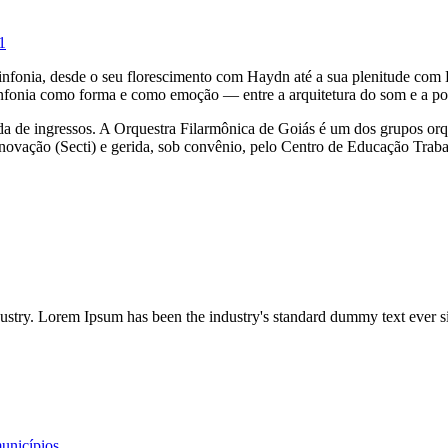
1
a sinfonia, desde o seu florescimento com Haydn até a sua plenitude co
sinfonia como forma e como emoção — entre a arquitetura do som e a po
ada de ingressos. A Orquestra Filarmônica de Goiás é um dos grupos or
 Inovação (Secti) e gerida, sob convênio, pelo Centro de Educação Tra
dustry. Lorem Ipsum has been the industry's standard dummy text ever s