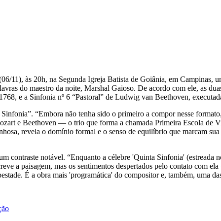
(06/11), às 20h, na Segunda Igreja Batista de Goiânia, em Campinas, u
alavras do maestro da noite, Marshal Gaioso. De acordo com ele, as du
m 1768, e a Sinfonia nº 6 “Pastoral” de Ludwig van Beethoven, executa
nfonia”. “Embora não tenha sido o primeiro a compor nesse formato, 
de Mozart e Beethoven — o trio que forma a chamada Primeira Escola d
genhosa, revela o domínio formal e o senso de equilíbrio que marcam 
m contraste notável. “Enquanto a célebre 'Quinta Sinfonia' (estreada n
screve a paisagem, mas os sentimentos despertados pelo contato com ela
pestade. É a obra mais 'programática' do compositor e, também, uma das
ção