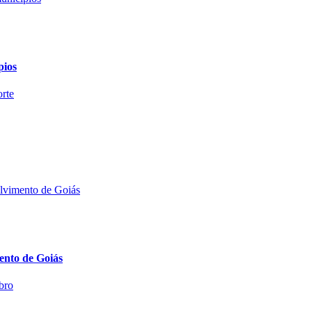
pios
mento de Goiás