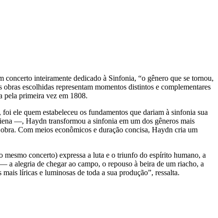
m concerto inteiramente dedicado à Sinfonia, “o gênero que se tornou,
as obras escolhidas representam momentos distintos e complementares
da pela primeira vez em 1808.
foi ele quem estabeleceu os fundamentos que dariam à sinfonia sua
e Viena —, Haydn transformou a sinfonia em um dos gêneros mais
sua obra. Com meios econômicos e duração concisa, Haydn cria um
o mesmo concerto) expressa a luta e o triunfo do espírito humano, a
 — a alegria de chegar ao campo, o repouso à beira de um riacho, a
 mais líricas e luminosas de toda a sua produção”, ressalta.