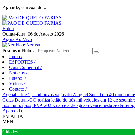
Aguarde, carregando...
Entrar
Quinta-feira, 06 de Agosto 2026
Agora Ao Vivo
Pesquisar Notícia
Início
/
ESPORTES
/
Guia Comercial
/
Notícias
/
Futebol
/
Vídeos
/
Contato
/
Agehab abre 5,1 mil novas vagas do Aluguel Social em 40 município
Goiás
Detran-GO realiza leilão de três mil veículos em 12 de setembr
nos municípios
IPVA 2025: parcela de agosto vence nesta sexta-feira,
Aparecida
EM ALTA
MENU
Cidades