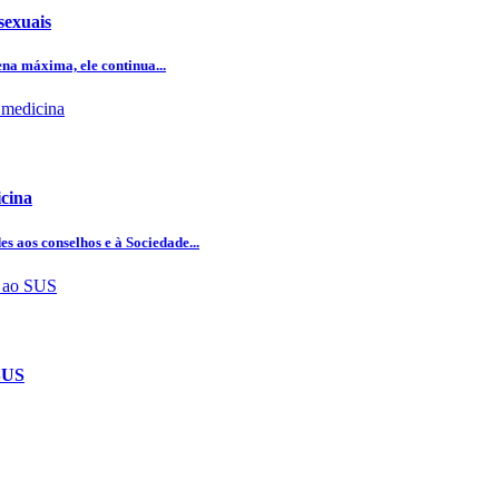
sexuais
na máxima, ele continua...
icina
 aos conselhos e à Sociedade...
 SUS