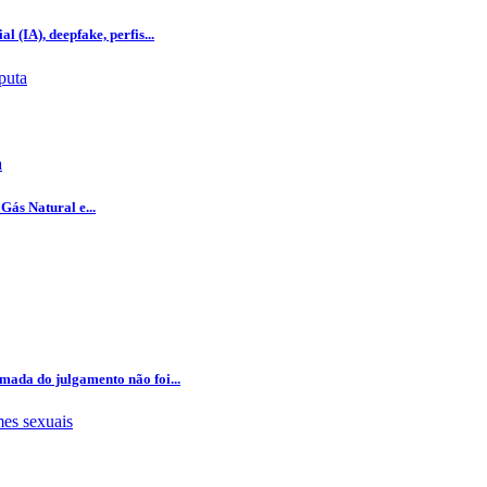
l (IA), deepfake, perfis...
a
Gás Natural e...
omada do julgamento não foi...