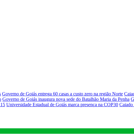
s
Governo de Goiás entrega 60 casas a custo zero na região Norte
Caiad
o
Governo de Goiás inaugura nova sede do Batalhão Maria da Penha
G
 15
Universidade Estadual de Goiás marca presença na COP30
Caiado 