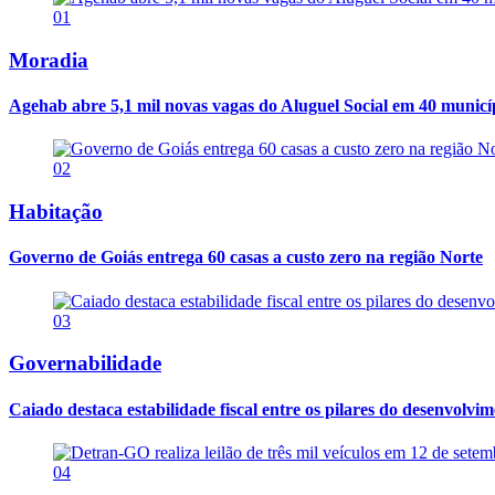
01
Moradia
Agehab abre 5,1 mil novas vagas do Aluguel Social em 40 municí
02
Habitação
Governo de Goiás entrega 60 casas a custo zero na região Norte
03
Governabilidade
Caiado destaca estabilidade fiscal entre os pilares do desenvolvi
04