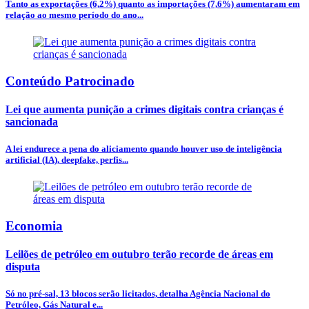
Tanto as exportações (6,2%) quanto as importações (7,6%) aumentaram em
relação ao mesmo período do ano...
Conteúdo Patrocinado
Lei que aumenta punição a crimes digitais contra crianças é
sancionada
A lei endurece a pena do aliciamento quando houver uso de inteligência
artificial (IA), deepfake, perfis...
Economia
Leilões de petróleo em outubro terão recorde de áreas em
disputa
Só no pré-sal, 13 blocos serão licitados, detalha Agência Nacional do
Petróleo, Gás Natural e...