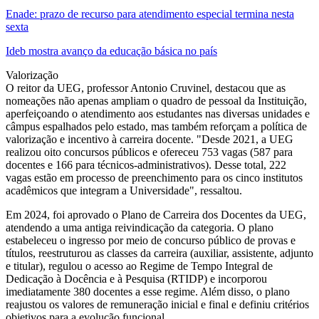
Enade: prazo de recurso para atendimento especial termina nesta
sexta
Ideb mostra avanço da educação básica no país
Valorização
O reitor da UEG, professor Antonio Cruvinel, destacou que as
nomeações não apenas ampliam o quadro de pessoal da Instituição,
aperfeiçoando o atendimento aos estudantes nas diversas unidades e
câmpus espalhados pelo estado, mas também reforçam a política de
valorização e incentivo à carreira docente. "Desde 2021, a UEG
realizou oito concursos públicos e ofereceu 753 vagas (587 para
docentes e 166 para técnicos-administrativos). Desse total, 222
vagas estão em processo de preenchimento para os cinco institutos
acadêmicos que integram a Universidade", ressaltou.
Em 2024, foi aprovado o Plano de Carreira dos Docentes da UEG,
atendendo a uma antiga reivindicação da categoria. O plano
estabeleceu o ingresso por meio de concurso público de provas e
títulos, reestruturou as classes da carreira (auxiliar, assistente, adjunto
e titular), regulou o acesso ao Regime de Tempo Integral de
Dedicação à Docência e à Pesquisa (RTIDP) e incorporou
imediatamente 380 docentes a esse regime. Além disso, o plano
reajustou os valores de remuneração inicial e final e definiu critérios
objetivos para a evolução funcional.