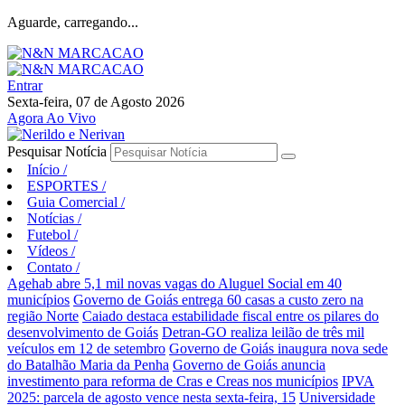
Aguarde, carregando...
Entrar
Sexta-feira, 07 de Agosto 2026
Agora Ao Vivo
Pesquisar Notícia
Início
/
ESPORTES
/
Guia Comercial
/
Notícias
/
Futebol
/
Vídeos
/
Contato
/
Agehab abre 5,1 mil novas vagas do Aluguel Social em 40
municípios
Governo de Goiás entrega 60 casas a custo zero na
região Norte
Caiado destaca estabilidade fiscal entre os pilares do
desenvolvimento de Goiás
Detran-GO realiza leilão de três mil
veículos em 12 de setembro
Governo de Goiás inaugura nova sede
do Batalhão Maria da Penha
Governo de Goiás anuncia
investimento para reforma de Cras e Creas nos municípios
IPVA
2025: parcela de agosto vence nesta sexta-feira, 15
Universidade