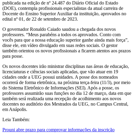
publicada na edição de nº 24.487 do Diário Oficial do Estado
(DOE), contempla profissionais especialistas da atual carreira de
Docente do Ensino Superior Auxiliar da instituição, aprovados no
edital nº 01, de 22 de setembro de 2023.
O governador Ronaldo Caiado saudou a chegada dos novos
professores. “Meus parabéns a todos os aprovados. Conto com
vocês para que a nossa educação superior ganhe ainda mais força”,
disse ele, em vídeo divulgado em suas redes sociais. O gestor
também orientou os novos profissionais a ficarem atentos aos prazos
para posse.
Os novos docentes irão ministrar disciplinas nas áreas de educação,
licenciaturas e ciências sociais aplicadas, que vão atuar em 19
cidades onde a UEG possui unidades. A posse dos nomeados
ocorrerá de forma eletrônica, na próxima terça-feira (11/3), por meio
do Sistema Eletrônico de Informações (SEI). Após a posse, os
professores assumirão suas funções no dia 12 de março, data em que
também será realizada uma recepção de acolhimento aos novos
docentes no auditório dos Mestrados da UEG, no Campus Central,
em Anápolis.
Leia Também:
Prouni abre prazo para comprovar informações da inscrição