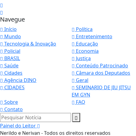
Navegue
Início
Política
Mundo
Entretenimento
Tecnologia & Inovação
Educação
Policial
Economia
BRASIL
Justiça
Saúde
Conteúdo Patrocinado
Cidades
Câmara dos Deputados
Agência DINO
Geral
CIDADES
SEMINARIO DE JIU JITSU
EM GYN
Sobre
FAQ
Contato
Pesquisar Notícia
Painel do Leitor
Nerildo e Nerivan - Todos os direitos reservados
Termos de Uso e Privacidade