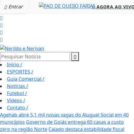
Entrar
AGORA AO VIV
Pesquisar Notícia
Início
/
ESPORTES
/
Guia Comercial
/
Notícias
/
Futebol
/
Vídeos
/
Contato
/
Agehab abre 5,1 mil novas vagas do Aluguel Social em 40
municípios
Governo de Goiás entrega 60 casas a custo
zero na região Norte
Caiado destaca estabilidade fiscal