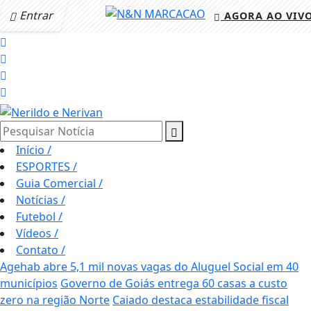
Entrar
AGORA AO VIV
Pesquisar Notícia
Início
/
ESPORTES
/
Guia Comercial
/
Notícias
/
Futebol
/
Vídeos
/
Contato
/
Agehab abre 5,1 mil novas vagas do Aluguel Social em 40
municípios
Governo de Goiás entrega 60 casas a custo
zero na região Norte
Caiado destaca estabilidade fiscal