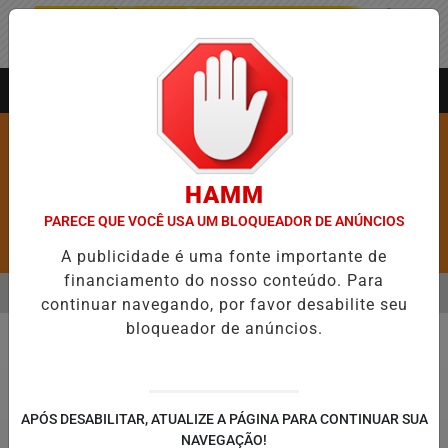
Entrar
AGORA AO VIVO
HAMM
PARECE QUE VOCÊ USA UM BLOQUEADOR DE ANÚNCIOS
Pesquisar Notícia
A publicidade é uma fonte importante de
financiamento do nosso conteúdo. Para
MENU
RE 5,1 MIL NOVAS VAGAS DO ALUGUEL SOCIAL EM 40 MUNICÍPIOS
continuar navegando, por favor desabilite seu
bloqueador de anúncios.
EM ALTA
CIDADES
APÓS DESABILITAR, ATUALIZE A PÁGINA PARA CONTINUAR SUA
NAVEGAÇÃO!