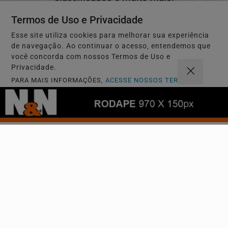
Termos de Uso e Privacidade
CRIAR MINHA CONTA
Esse site utiliza cookies para melhorar sua experiência
de navegação. Ao continuar o acesso, entendemos que
você concorda com nossos Termos de Uso e
Privacidade.
PARA MAIS INFORMAÇÕES,
ACESSE NOSSOS TERMOS
CLICANDO AQUI
PROSSEGUIR
Navegue
Início
Política
Mundo
Entretenimento
Tecnologia & Inovação
Educação
Policial
Economia