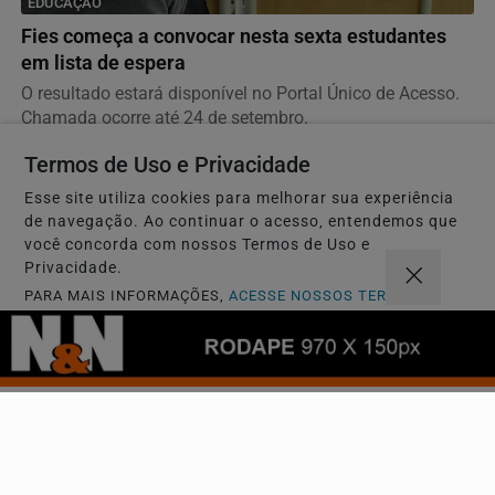
EDUCAÇÃO
Fies começa a convocar nesta sexta estudantes
em lista de espera
O resultado estará disponível no Portal Único de Acesso.
Chamada ocorre até 24 de setembro.
Termos de Uso e Privacidade
Esse site utiliza cookies para melhorar sua experiência
de navegação. Ao continuar o acesso, entendemos que
você concorda com nossos Termos de Uso e
Privacidade.
PARA MAIS INFORMAÇÕES,
ACESSE NOSSOS TERMOS
CLICANDO AQUI
PROSSEGUIR
ACIDENTE DE ÔNIBUS
Acidente entre ônibus, caminhão e carros deixa
cinco mortos na GO-010