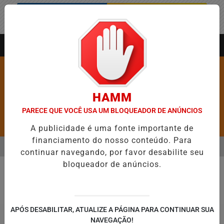
Entrar
AGORA AO VIVO
HAMM
PARECE QUE VOCÊ USA UM BLOQUEADOR DE ANÚNCIOS
Pesquisar Notícia
A publicidade é uma fonte importante de
financiamento do nosso conteúdo. Para
MENU
RE 5,1 MIL NOVAS VAGAS DO ALUGUEL SOCIAL EM 40 MUNICÍPIOS
continuar navegando, por favor desabilite seu
bloqueador de anúncios.
EM ALTA
BRASIL
APÓS DESABILITAR, ATUALIZE A PÁGINA PARA CONTINUAR SUA
NAVEGAÇÃO!