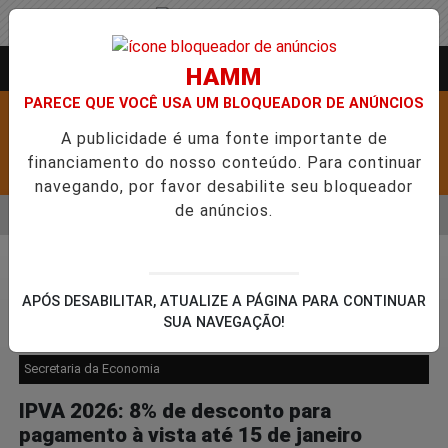
Entrar
AGORA AO VIVO
HAMM
PARECE QUE VOCÊ USA UM BLOQUEADOR DE ANÚNCIOS
A publicidade é uma fonte importante de
financiamento do nosso conteúdo. Para continuar
Pesquisar Notícia
navegando, por favor desabilite seu bloqueador
de anúncios.
MENU
ABRE 5,1 MIL NOVAS VAGAS DO ALUGUEL SOCIAL EM 40 MUNIC
EM ALTA
Cidades
APÓS DESABILITAR, ATUALIZE A PÁGINA PARA CONTINUAR
SUA NAVEGAÇÃO!
Secretaria da Economia
IPVA 2026: 8% de desconto para
pagamento à vista até 15 de janeiro