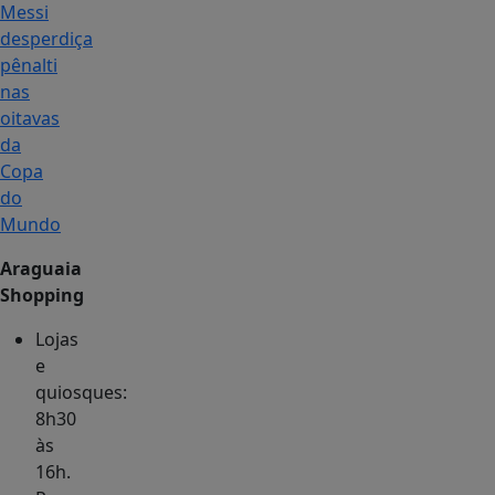
Messi
desperdiça
pênalti
nas
oitavas
da
Copa
do
Mundo
Araguaia
Shopping
Lojas
e
quiosques:
8h30
às
16h.