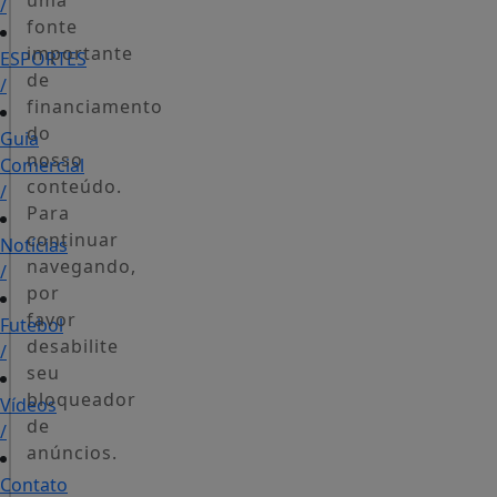
uma
/
fonte
importante
ESPORTES
de
/
financiamento
do
Guia
nosso
Comercial
conteúdo.
/
Para
continuar
Notícias
navegando,
/
por
favor
Futebol
desabilite
/
seu
bloqueador
Vídeos
de
/
anúncios.
Contato