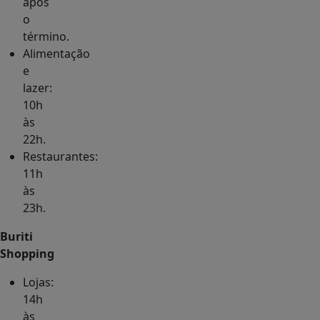
após
o
término.
Alimentação
e
lazer:
10h
às
22h.
Restaurantes:
11h
às
23h.
Buriti
Shopping
Lojas:
14h
às