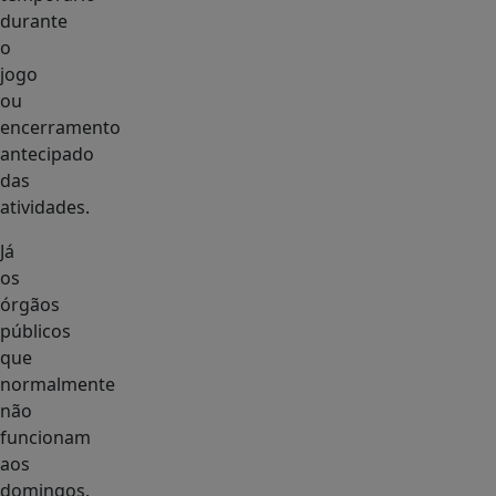
durante
o
jogo
ou
encerramento
antecipado
das
atividades.
Já
os
órgãos
públicos
que
normalmente
não
funcionam
aos
domingos,