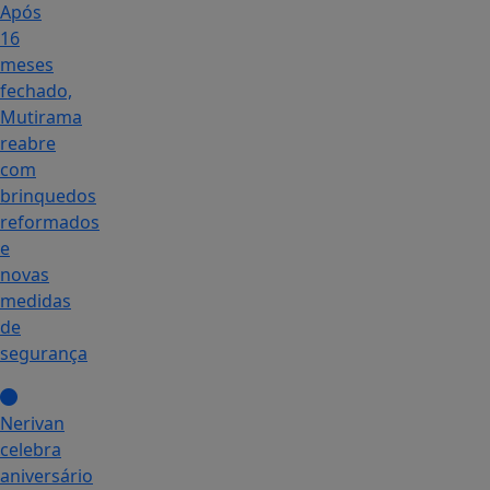
Após
16
meses
fechado,
Mutirama
reabre
com
brinquedos
reformados
e
novas
medidas
de
segurança
Nerivan
celebra
aniversário