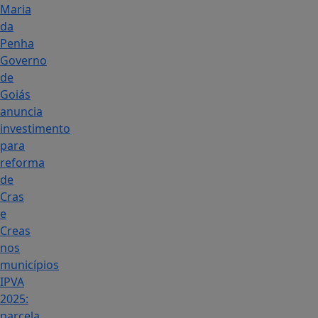
Maria
da
Penha
Governo
de
Goiás
anuncia
investimento
para
reforma
de
Cras
e
Creas
nos
municípios
IPVA
2025:
parcela