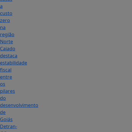
a
custo
zero
na
região
Norte
Caiado
destaca
estabilidade
fiscal
entre
os
pilares
do
desenvolvimento
de
Goiás
Detran-