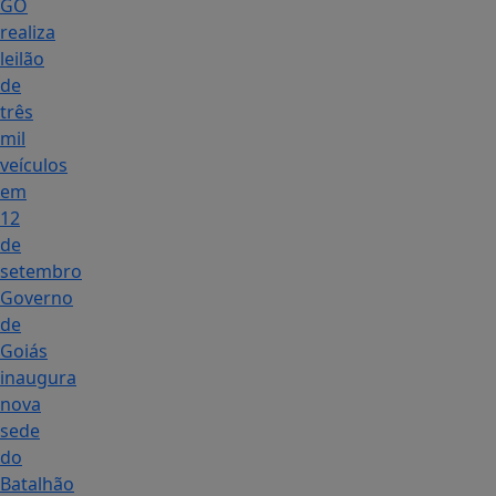
GO
realiza
leilão
de
três
mil
veículos
em
12
de
setembro
Governo
de
Goiás
inaugura
nova
sede
do
Batalhão