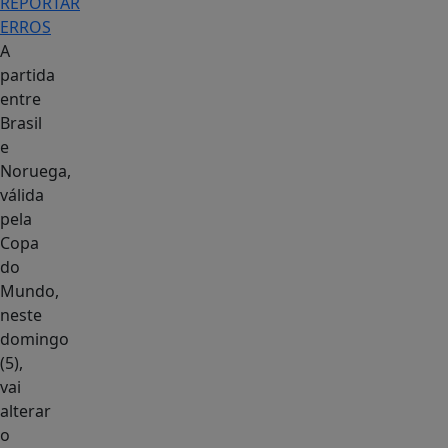
REPORTAR
ERROS
A
partida
entre
Brasil
e
Noruega,
válida
pela
Copa
do
Mundo,
neste
domingo
(5),
vai
alterar
o