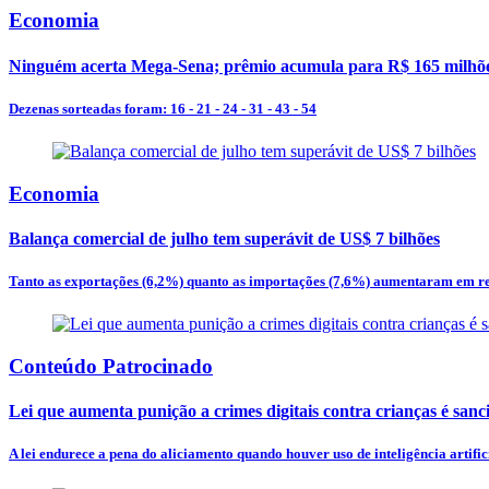
Economia
Ninguém acerta Mega-Sena; prêmio acumula para R$ 165 milhõ
Dezenas sorteadas foram: 16 - 21 - 24 - 31 - 43 - 54
Economia
Balança comercial de julho tem superávit de US$ 7 bilhões
Tanto as exportações (6,2%) quanto as importações (7,6%) aumentaram em re
Conteúdo Patrocinado
Lei que aumenta punição a crimes digitais contra crianças é san
A lei endurece a pena do aliciamento quando houver uso de inteligência artificia