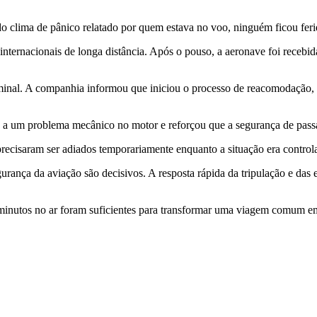
do clima de pânico relatado por quem estava no voo, ninguém ficou feri
nternacionais de longa distância. Após o pouso, a aeronave foi recebid
rminal. A companhia informou que iniciou o processo de reacomodação, 
a um problema mecânico no motor e reforçou que a segurança de passag
ecisaram ser adiados temporariamente enquanto a situação era controla
rança da aviação são decisivos. A resposta rápida da tripulação e das
inutos no ar foram suficientes para transformar uma viagem comum em 