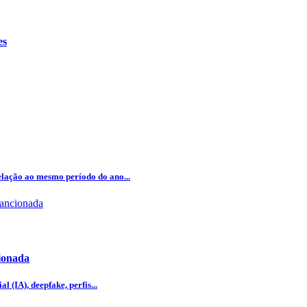
es
lação ao mesmo período do ano...
cionada
l (IA), deepfake, perfis...