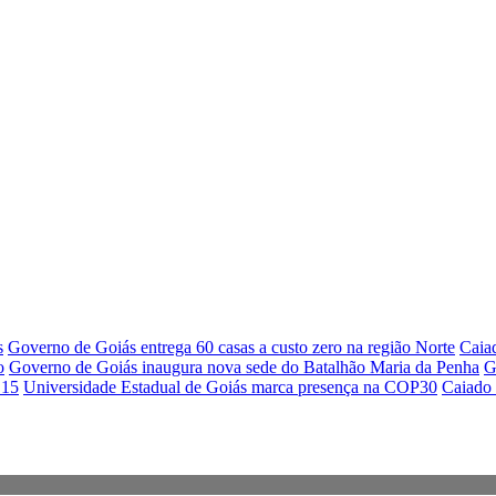
s
Governo de Goiás entrega 60 casas a custo zero na região Norte
Caiad
o
Governo de Goiás inaugura nova sede do Batalhão Maria da Penha
G
 15
Universidade Estadual de Goiás marca presença na COP30
Caiado 