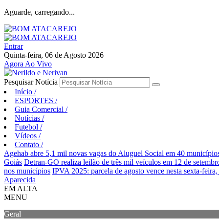
Aguarde, carregando...
Entrar
Quinta-feira, 06 de Agosto 2026
Agora Ao Vivo
Pesquisar Notícia
Início
/
ESPORTES
/
Guia Comercial
/
Notícias
/
Futebol
/
Vídeos
/
Contato
/
Agehab abre 5,1 mil novas vagas do Aluguel Social em 40 município
Goiás
Detran-GO realiza leilão de três mil veículos em 12 de setembr
nos municípios
IPVA 2025: parcela de agosto vence nesta sexta-feira,
Aparecida
EM ALTA
MENU
Geral