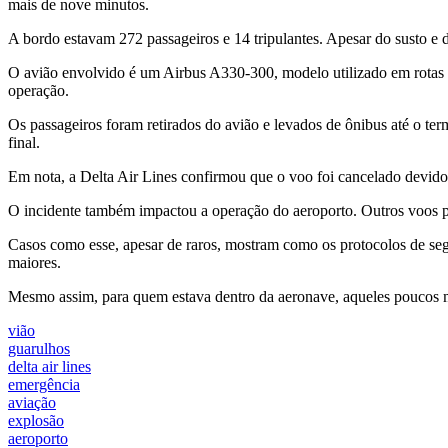
mais de nove minutos.
A bordo estavam 272 passageiros e 14 tripulantes. Apesar do susto e 
O avião envolvido é um Airbus A330-300, modelo utilizado em rotas i
operação.
Os passageiros foram retirados do avião e levados de ônibus até o te
final.
Em nota, a
Delta Air Lines
confirmou que o voo foi cancelado devido 
O incidente também impactou a operação do aeroporto. Outros voos pr
Casos como esse, apesar de raros, mostram como os protocolos de segu
maiores.
Mesmo assim, para quem estava dentro da aeronave, aqueles poucos m
vião
guarulhos
delta air lines
emergência
aviação
explosão
aeroporto