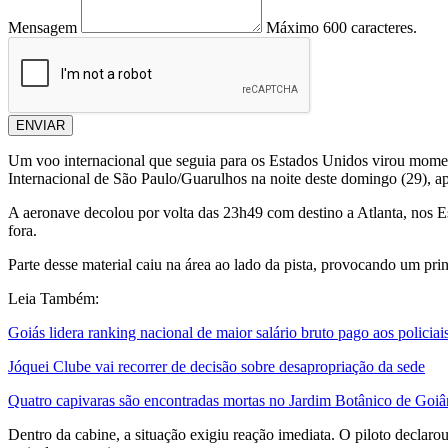
Mensagem
Máximo 600 caracteres.
ENVIAR
Um voo internacional que seguia para os Estados Unidos virou mome
Internacional de São Paulo/Guarulhos
na noite deste domingo (29), a
A aeronave decolou por volta das 23h49 com destino a Atlanta, nos E
fora.
Parte desse material caiu na área ao lado da pista, provocando um pri
Leia Também:
Goiás lidera ranking nacional de maior salário bruto pago aos policia
Jóquei Clube vai recorrer de decisão sobre desapropriação da sede
Quatro capivaras são encontradas mortas no Jardim Botânico de Goiâ
Dentro da cabine, a situação exigiu reação imediata. O piloto declar