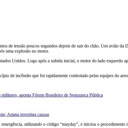
ntos de tensão poucos segundos depois de sair do chão. Um avião da
D
pós uma explosão no motor.
stados Unidos. Logo após a subida inicial, o motor do lado esquerdo a
ncípio de incêndio que foi rapidamente controlado pelas equipes do aero
is militares, aponta Fórum Brasileiro de Segurança Pública
nia; Amma investiga causas
ou emergência, utilizando o código “mayday”, e iniciou o procedimento