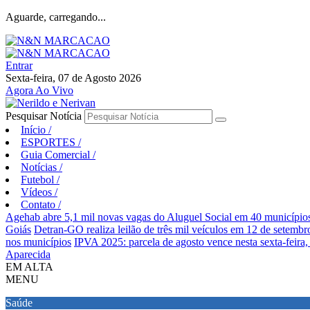
Aguarde, carregando...
Entrar
Sexta-feira, 07 de Agosto 2026
Agora Ao Vivo
Pesquisar Notícia
Início
/
ESPORTES
/
Guia Comercial
/
Notícias
/
Futebol
/
Vídeos
/
Contato
/
Agehab abre 5,1 mil novas vagas do Aluguel Social em 40 município
Goiás
Detran-GO realiza leilão de três mil veículos em 12 de setembr
nos municípios
IPVA 2025: parcela de agosto vence nesta sexta-feira,
Aparecida
EM ALTA
MENU
Saúde