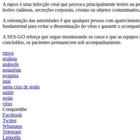
A mpox é uma infecção viral que provoca principalmente lesões na pel
lesões cutâneas, secreções corporais, crostas ou objetos contaminado
A orientação das autoridades é que qualquer pessoa com aparecimento
fundamental para evitar a disseminação do vírus e garantir o acompa
A SES-GO reforça que segue monitorando os casos e que as equipes mu
concluídos, os pacientes permanecem sob acompanhamento.
mpox
goiânia
anápolis
goianésia
goianira
jataí
santa cruz de goiás
saúde
goiás
vírus
Compartilhe
Facebook
Twitter
Whatsapp
Telegram
LinkedIn