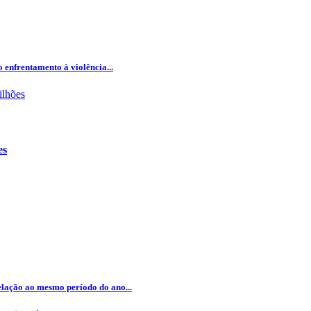
 enfrentamento à violência...
es
lação ao mesmo período do ano...