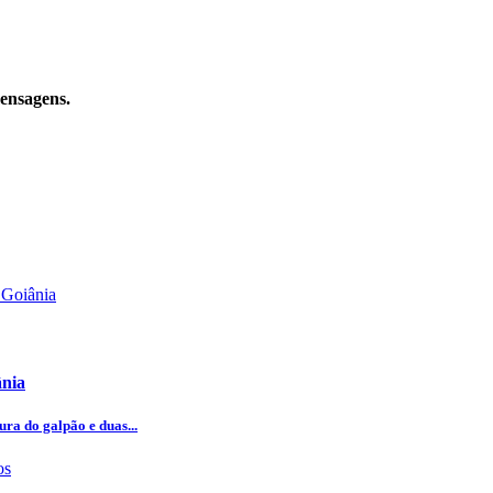
mensagens.
ânia
ra do galpão e duas...