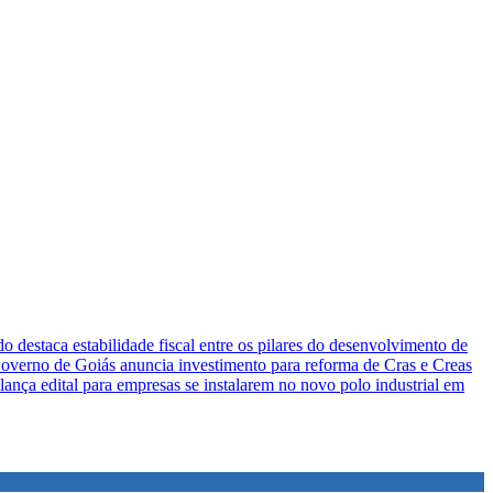
o destaca estabilidade fiscal entre os pilares do desenvolvimento de
overno de Goiás anuncia investimento para reforma de Cras e Creas
lança edital para empresas se instalarem no novo polo industrial em