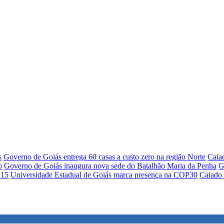
s
Governo de Goiás entrega 60 casas a custo zero na região Norte
Caiad
o
Governo de Goiás inaugura nova sede do Batalhão Maria da Penha
G
 15
Universidade Estadual de Goiás marca presença na COP30
Caiado 