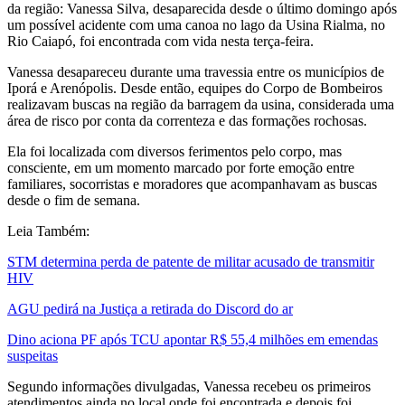
da região: Vanessa Silva, desaparecida desde o último domingo após
um possível acidente com uma canoa no lago da Usina Rialma, no
Rio Caiapó, foi encontrada com vida nesta terça-feira.
Vanessa desapareceu durante uma travessia entre os municípios de
Iporá e Arenópolis. Desde então, equipes do Corpo de Bombeiros
realizavam buscas na região da barragem da usina, considerada uma
área de risco por conta da correnteza e das formações rochosas.
Ela foi localizada com diversos ferimentos pelo corpo, mas
consciente, em um momento marcado por forte emoção entre
familiares, socorristas e moradores que acompanhavam as buscas
desde o fim de semana.
Leia Também:
STM determina perda de patente de militar acusado de transmitir
HIV
AGU pedirá na Justiça a retirada do Discord do ar
Dino aciona PF após TCU apontar R$ 55,4 milhões em emendas
suspeitas
Segundo informações divulgadas, Vanessa recebeu os primeiros
atendimentos ainda no local onde foi encontrada e depois foi