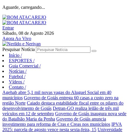
Aguarde, carregando...
Entrar
Sábado, 08 de Agosto 2026
Agora Ao Vivo
Pesquisar Notícia
Início
/
ESPORTES
/
Guia Comercial
/
Notícias
/
Futebol
/
Vídeos
/
Contato
/
Agehab abre 5,1 mil novas vagas do Aluguel Social em 40
municípios
Governo de Goiás entrega 60 casas a custo zero na
região Norte
Caiado destaca estabilidade fiscal entre os pilares do
desenvolvimento de Goiás
Detran-GO realiza leilão de três mil
veículos em 12 de setembro
Governo de Goiás inaugura nova sede
do Batalhão Maria da Penha
Governo de Goiás anuncia
investimento para reforma de Cras e Creas nos municípios
IPVA
2025: parcela de agosto vence nesta sexta-feira, 15
Universidade