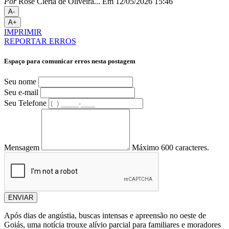
Por
Rose Cléria de Oliveira...
Em 12/05/2026 15:46
A-
A+
IMPRIMIR
REPORTAR ERROS
Espaço para comunicar erros nesta postagem
Seu nome
Seu e-mail
Seu Telefone
Mensagem
Máximo 600 caracteres.
ENVIAR
Após dias de angústia, buscas intensas e apreensão no oeste de
Goiás, uma notícia trouxe alívio parcial para familiares e moradores