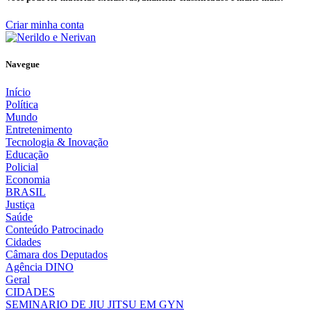
Criar minha conta
Navegue
Início
Política
Mundo
Entretenimento
Tecnologia & Inovação
Educação
Policial
Economia
BRASIL
Justiça
Saúde
Conteúdo Patrocinado
Cidades
Câmara dos Deputados
Agência DINO
Geral
CIDADES
SEMINARIO DE JIU JITSU EM GYN