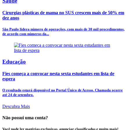
Saúde
Cirurgias plásticas de mama no SUS crescem mais de 50% em
dez anos
São Paulo lidera número de operações, com mais de 30 mil procedimentos,
de acordo com números da...
Educação
Fies começa a convocar nesta sexta estudantes em lista de
espera
O resultado estará disponível no Portal Único de Acesso. Chamada ocorre
até 24 de setembro.
Descubra Mais
Não possui uma conta?
Você pode ler matérias exclusivas, anunciar classificados e muito mais!