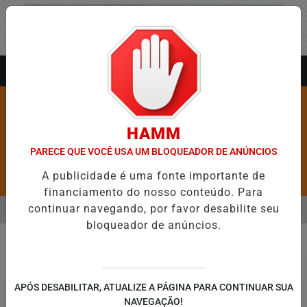
Entrar
AGORA AO VIVO
HAMM
PARECE QUE VOCÊ USA UM BLOQUEADOR DE ANÚNCIOS
A publicidade é uma fonte importante de
Pesquisar Notícia
financiamento do nosso conteúdo. Para
continuar navegando, por favor desabilite seu
MENU
E 5,1 MIL NOVAS VAGAS DO ALUGUEL SOCIAL EM 40 MUNICÍPIOS
bloqueador de anúncios.
EM ALTA
Saúde
APÓS DESABILITAR, ATUALIZE A PÁGINA PARA CONTINUAR SUA
NAVEGAÇÃO!