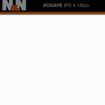
PROSSEGUIR
JUSTIÇA
STF muda decisão de Moraes e reduz pena de
condenada por 8 de janeiro
Após defesa recorrer ao plenário, prevaleceu o
cumprimento antecipado de pena o tempo em que a
condenada...