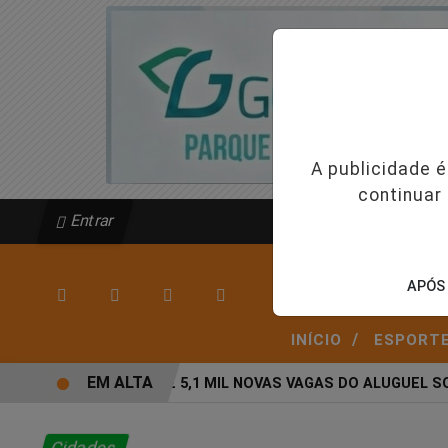
A publicidade 
continuar
Entrar
APÓS 
/
INÍCIO
ESPORT
EM ALTA
AGEHAB ABRE 5,1 MIL NOVAS VAGAS DO ALUGUEL SOC