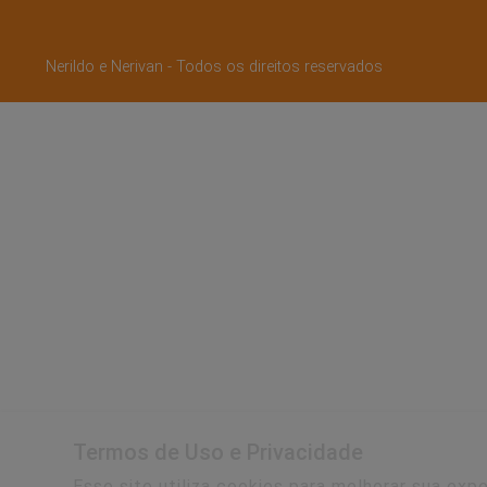
Nerildo e Nerivan - Todos os direitos reservados
Termos de Uso e Privacidade
Esse site utiliza cookies para melhorar sua ex