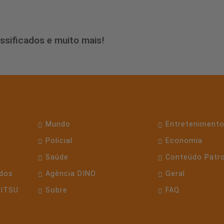
assificados e muito mais!
Mundo
Entreteniment
Policial
Economia
Saúde
Conteúdo Patr
dos
Agência DINO
Geral
JITSU
Sobre
FAQ