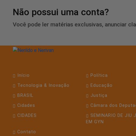
Não possui uma conta?
Você pode ler matérias exclusivas, anunciar cl
Início
Política
Tecnologia & Inovação
Educação
BRASIL
Justiça
Cidades
Câmara dos Deputa
CIDADES
SEMINARIO DE JIU 
EM GYN
Contato