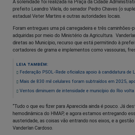
A solenidade foi realizada na Praça da Cidade Administr
prefeito Leandro Vilela, do senador Pedro Chaves (o suple
estadual Veter Martins e outras autoridades locais.
Foram entregues uma pá carregadeira e três caminhões-pi
adquiridas por meio do Ministério da Agricultura. Vander
diretas ao Município, recurso que está permitindo à prefe
cortadores de grama e implementos como vassouras, fres
LEIA TAMBÉM:
Federação PSOL-Rede oficializa apoio à candidatura de Lu
Mais de 830 mil celulares foram subtraídos em 2025, apo
Ventos diminuem de intensidade e município do Rio volta
“Tudo o que eu fizer para Aparecida ainda é pouco. Já de
hemodinâmica do HMAP, e agora estamos entregando esses
austeridade, as coisas vão entrando nos eixos, e a gestão
Vanderlan Cardoso.