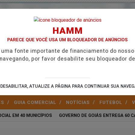
HAMM
PARECE QUE VOCÊ USA UM BLOQUEADOR DE ANÚNCIOS
é uma fonte importante de financiamento do nosso
 navegando, por favor desabilite seu bloqueador de
A
DESABILITAR, ATUALIZE A PÁGINA PARA CONTINUAR SUA NAVE
/
/
/
/
ES
GUIA COMERCIAL
NOTÍCIAS
FUTEBOL
IAL EM 40 MUNICÍPIOS
GOVERNO DE GOIÁS ENTREGA 60 CA