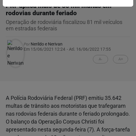
PRF aplica mais de 35 mil multas em
rodovias durante feriado
Operação de rodoviária fiscalizou 81 mil veículos
em estradas federais
Por
Nerildo e Nerivan
Em 15/06/2021 12:24
- Atl.
16/06/2022 17:55
A-
A+
A Polícia Rodoviária Federal (PRF) emitiu 35.642
multas de trânsito aos motoristas que trafegaram
nas rodovias federais durante o feriado prolongado.
O balanço da Operação Corpus Christi foi
apresentado nesta segunda-feira (7). A força-tarefa