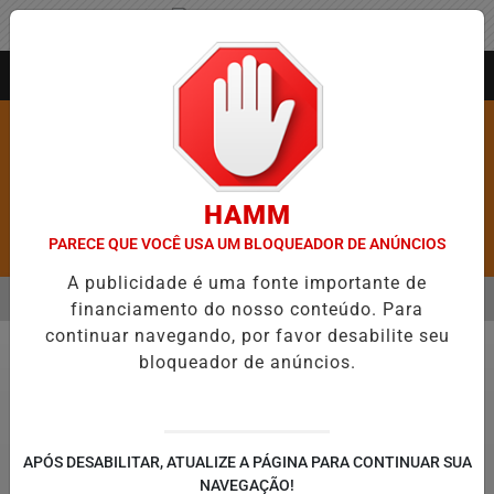
Entrar
AGORA AO VIVO
HAMM
PARECE QUE VOCÊ USA UM BLOQUEADOR DE ANÚNCIOS
Pesquisar Notícia
A publicidade é uma fonte importante de
MENU
RE 5,1 MIL NOVAS VAGAS DO ALUGUEL SOCIAL EM 40 MUNICÍPIOS
financiamento do nosso conteúdo. Para
continuar navegando, por favor desabilite seu
EM ALTA
bloqueador de anúncios.
Policial
APÓS DESABILITAR, ATUALIZE A PÁGINA PARA CONTINUAR SUA
José Cruz / Agência Brasil
NAVEGAÇÃO!