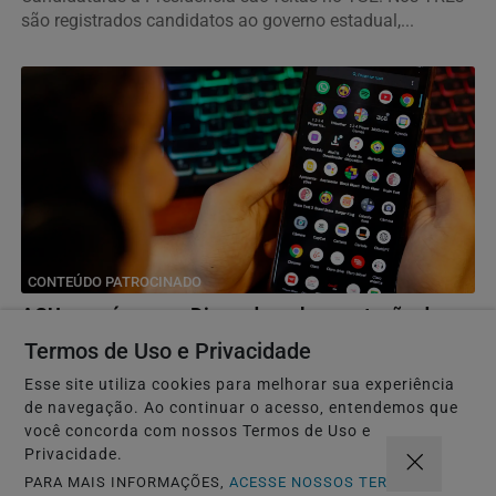
são registrados candidatos ao governo estadual,...
CONTEÚDO PATROCINADO
AGU se reúne com Discord e cobra proteção de
crianças na plataforma
Termos de Uso e Privacidade
No mês passado, uma adolescente foi induzida a tirar a
Esse site utiliza cookies para melhorar sua experiência
própria vida durante uma live transmitida pela...
de navegação. Ao continuar o acesso, entendemos que
você concorda com nossos Termos de Uso e
Privacidade.
CONTEÚDO PATROCINADO
PARA MAIS INFORMAÇÕES,
ACESSE NOSSOS TERMOS
OAB/DF lança "violentômetro" sobre estágios da