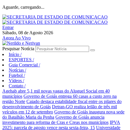
Aguarde, carregando...
Entrar
Sábado, 08 de Agosto 2026
Agora Ao Vivo
Pesquisar Notícia
Início
/
ESPORTES
/
Guia Comercial
/
Notícias
/
Futebol
/
Vídeos
/
Contato
/
Agehab abre 5,1 mil novas vagas do Aluguel Social em 40
municípios
Governo de Goiás entrega 60 casas a custo zero na
região Norte
Caiado destaca estabilidade fiscal entre os pilares do
desenvolvimento de Goiás
Detran-GO realiza leilão de três mil
veículos em 12 de setembro
Governo de Goiás inaugura nova sede
do Batalhão Maria da Penha
Governo de Goiás anuncia
investimento para reforma de Cras e Creas nos municípios
IPVA
2025: parcela de agosto vence nesta sexta-feira, 15
Universidade