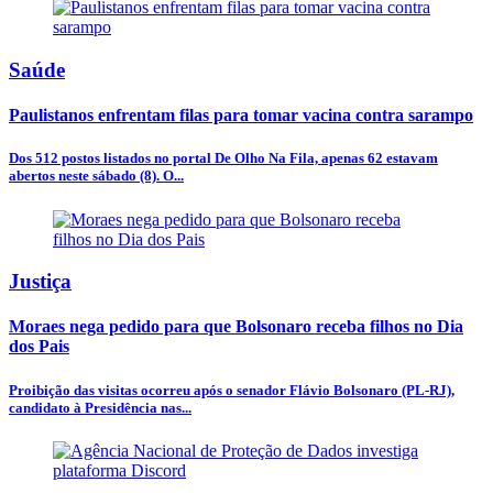
Saúde
Paulistanos enfrentam filas para tomar vacina contra sarampo
Dos 512 postos listados no portal De Olho Na Fila, apenas 62 estavam
abertos neste sábado (8). O...
Justiça
Moraes nega pedido para que Bolsonaro receba filhos no Dia
dos Pais
Proibição das visitas ocorreu após o senador Flávio Bolsonaro (PL-RJ),
candidato à Presidência nas...