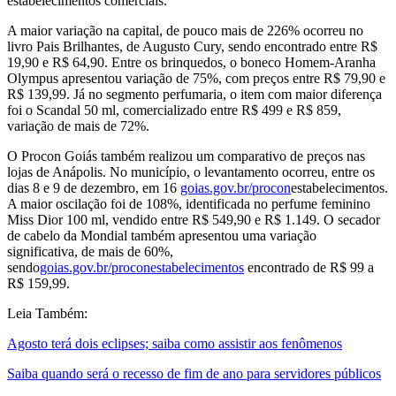
estabelecimentos comerciais.
A maior variação na capital, de pouco mais de 226% ocorreu no
livro Pais Brilhantes, de Augusto Cury, sendo encontrado entre R$
19,90 e R$ 64,90. Entre os brinquedos, o boneco Homem-Aranha
Olympus apresentou variação de 75%, com preços entre R$ 79,90 e
R$ 139,99. Já no segmento perfumaria, o item com maior diferença
foi o Scandal 50 ml, comercializado entre R$ 499 e R$ 859,
variação de mais de 72%.
O Procon Goiás também realizou um comparativo de preços nas
lojas de Anápolis. No município, o levantamento ocorreu, entre os
dias 8 e 9 de dezembro, em 16
goias.gov.br/procon
estabelecimentos.
A maior oscilação foi de 108%, identificada no perfume feminino
Miss Dior 100 ml, vendido entre R$ 549,90 e R$ 1.149. O secador
de cabelo da Mondial também apresentou uma variação
significativa, de mais de 60%,
sendo
goias.gov.br/proconestabelecimentos
encontrado de R$ 99 a
R$ 159,99.
Leia Também:
Agosto terá dois eclipses; saiba como assistir aos fenômenos
Saiba quando será o recesso de fim de ano para servidores públicos