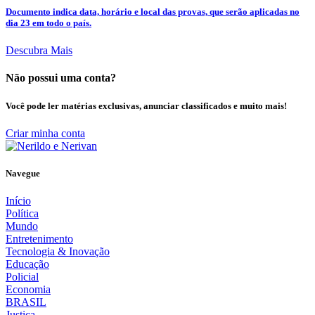
Documento indica data, horário e local das provas, que serão aplicadas no
dia 23 em todo o país.
Descubra Mais
Não possui uma conta?
Você pode ler matérias exclusivas, anunciar classificados e muito mais!
Criar minha conta
Navegue
Início
Política
Mundo
Entretenimento
Tecnologia & Inovação
Educação
Policial
Economia
BRASIL
Justiça