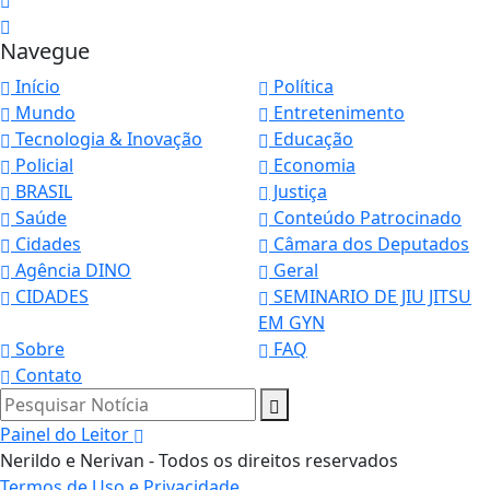
Navegue
Início
Política
Mundo
Entretenimento
Tecnologia & Inovação
Educação
Policial
Economia
BRASIL
Justiça
Saúde
Conteúdo Patrocinado
Cidades
Câmara dos Deputados
Agência DINO
Geral
CIDADES
SEMINARIO DE JIU JITSU
EM GYN
Sobre
FAQ
Contato
Pesquisar Notícia
Painel do Leitor
Nerildo e Nerivan - Todos os direitos reservados
Termos de Uso e Privacidade