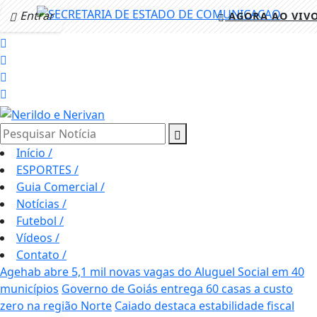
Entrar
AGORA AO VIV
Pesquisar Notícia
Início
/
ESPORTES
/
Guia Comercial
/
Notícias
/
Futebol
/
Vídeos
/
Contato
/
Agehab abre 5,1 mil novas vagas do Aluguel Social em 40
municípios
Governo de Goiás entrega 60 casas a custo
zero na região Norte
Caiado destaca estabilidade fiscal