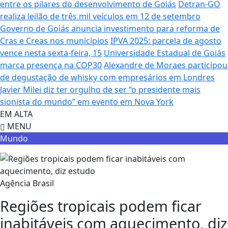
entre os pilares do desenvolvimento de Goiás
Detran-GO
realiza leilão de três mil veículos em 12 de setembro
Governo de Goiás anuncia investimento para reforma de
Cras e Creas nos municípios
IPVA 2025: parcela de agosto
vence nesta sexta-feira, 15
Universidade Estadual de Goiás
marca presença na COP30
Alexandre de Moraes participou
de degustação de whisky com empresários em Londres
Javier Milei diz ter orgulho de ser “o presidente mais
sionista do mundo” em evento em Nova York
EM ALTA
MENU
Mundo
Agência Brasil
Regiões tropicais podem ficar
inabitáveis com aquecimento, diz