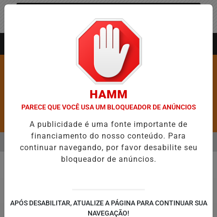
Entrar
AGORA AO VIVO
HAMM
PARECE QUE VOCÊ USA UM BLOQUEADOR DE ANÚNCIOS
Pesquisar Notícia
A publicidade é uma fonte importante de
financiamento do nosso conteúdo. Para
MENU
RE 5,1 MIL NOVAS VAGAS DO ALUGUEL SOCIAL EM 40 MUNICÍPIOS
continuar navegando, por favor desabilite seu
bloqueador de anúncios.
EM ALTA
Saúde
APÓS DESABILITAR, ATUALIZE A PÁGINA PARA CONTINUAR SUA
NAVEGAÇÃO!