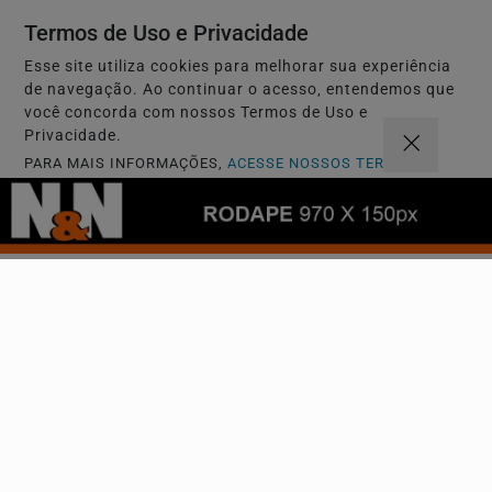
Termos de Uso e Privacidade
Esse site utiliza cookies para melhorar sua experiência
de navegação. Ao continuar o acesso, entendemos que
você concorda com nossos Termos de Uso e
Privacidade.
PARA MAIS INFORMAÇÕES,
ACESSE NOSSOS TERMOS
CLICANDO AQUI
PROSSEGUIR
CIDADES
Bolão de Fortaleza leva prêmio de R$ 164 milhões
da Mega-Sena
Os números sorteados foram: 02, 05, 10, 35, 40 e 53.
Próximo concurso será na terça-feira.
CONTEÚDO PATROCINADO