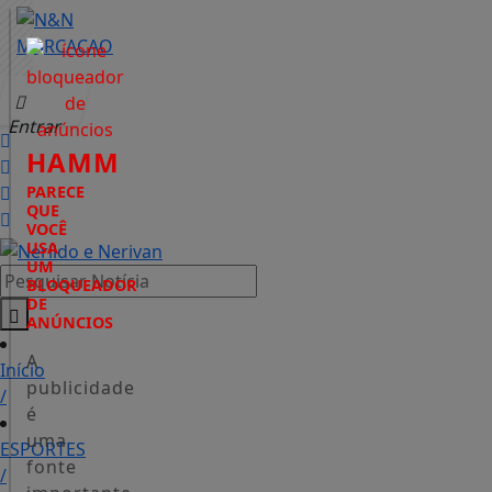
Entrar
HAMM
PARECE
QUE
VOCÊ
USA
UM
Pesquisar Notícia
BLOQUEADOR
DE
ANÚNCIOS
A
Início
publicidade
/
é
uma
ESPORTES
fonte
/