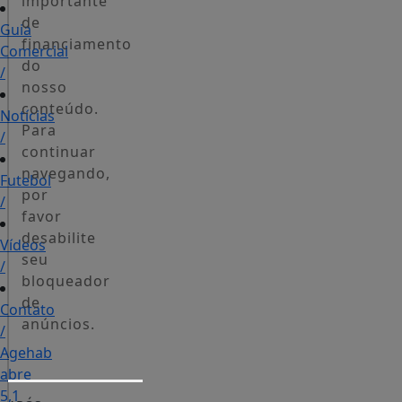
importante
de
Guia
financiamento
Comercial
do
/
nosso
conteúdo.
Notícias
Para
/
continuar
navegando,
Futebol
por
/
favor
desabilite
Vídeos
seu
/
bloqueador
de
Contato
anúncios.
/
Agehab
abre
5,1