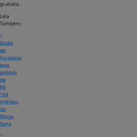
gratuita.
Leia
Também:
Bolão
de
Fortaleza
leva
prêmio
de
R$
164
milhões
da
Mega-
Sena