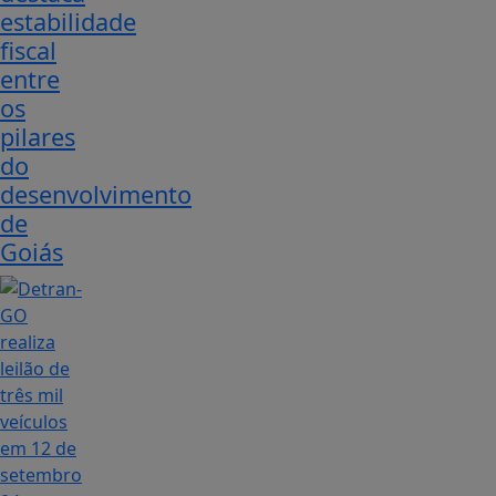
estabilidade
fiscal
entre
os
pilares
do
desenvolvimento
de
Goiás