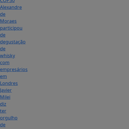
COP30
Alexandre
de
Moraes
participou
de
degustação
de
whisky
com
empresários
em
Londres
Javier
Milei
diz
ter
orgulho
de