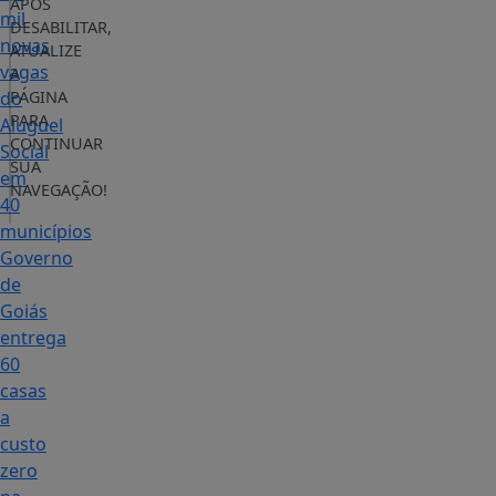
APÓS
mil
DESABILITAR,
novas
ATUALIZE
vagas
A
do
PÁGINA
PARA
Aluguel
CONTINUAR
Social
SUA
em
NAVEGAÇÃO!
40
municípios
Governo
de
Goiás
entrega
60
casas
a
custo
zero