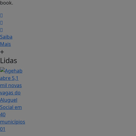
book.
Saiba
Mais
+
Lidas
01