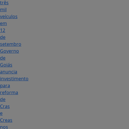
três
mil
veículos
em
12
de
setembro
Governo
de
Goiás
anuncia
investimento
para
reforma
de
Cras
e
Creas
nos