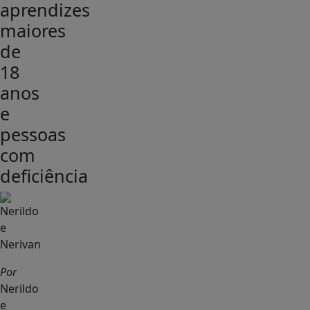
aprendizes
maiores
de
18
anos
e
pessoas
com
deficiência
Por
Nerildo
e