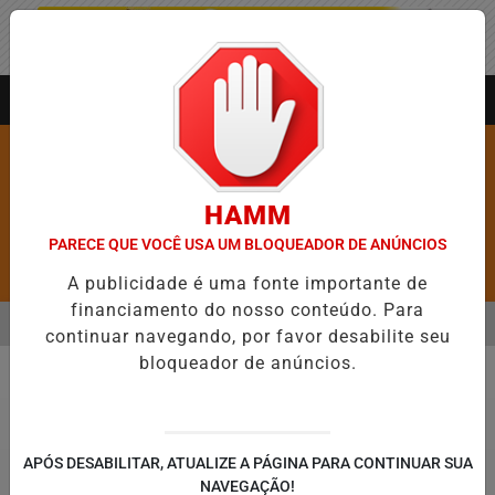
Entrar
AGORA AO VIVO
HAMM
PARECE QUE VOCÊ USA UM BLOQUEADOR DE ANÚNCIOS
Pesquisar Notícia
A publicidade é uma fonte importante de
financiamento do nosso conteúdo. Para
MENU
E 5,1 MIL NOVAS VAGAS DO ALUGUEL SOCIAL EM 40 MUNICÍPIOS
continuar navegando, por favor desabilite seu
bloqueador de anúncios.
EM ALTA
Justiça
APÓS DESABILITAR, ATUALIZE A PÁGINA PARA CONTINUAR SUA
NAVEGAÇÃO!