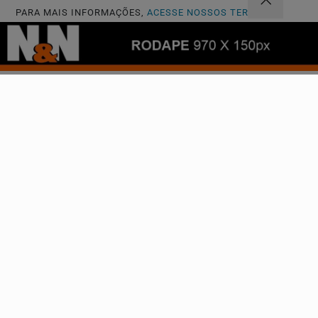
PARA MAIS INFORMAÇÕES,
ACESSE NOSSOS TERMOS
CLICANDO AQUI
PROSSEGUIR
Navegue
Início
Política
Mundo
Entretenimento
Tecnologia & Inovação
Educação
Policial
Economia
BRASIL
Justiça
Saúde
Conteúdo Patrocinado
Cidades
Câmara dos Deputados
Agência DINO
Geral
CIDADES
SEMINARIO DE JIU JITSU
EM GYN