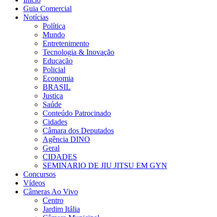
Guia Comercial
Notícias
Política
Mundo
Entretenimento
Tecnologia & Inovação
Educação
Policial
Economia
BRASIL
Justiça
Saúde
Conteúdo Patrocinado
Cidades
Câmara dos Deputados
Agência DINO
Geral
CIDADES
SEMINARIO DE JIU JITSU EM GYN
Concursos
Vídeos
Câmeras Ao Vivo
Centro
Jardim Itália