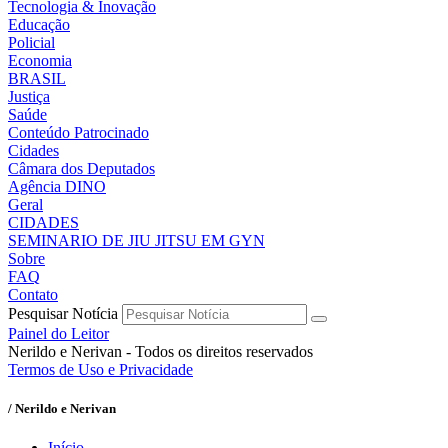
Tecnologia & Inovação
Educação
Policial
Economia
BRASIL
Justiça
Saúde
Conteúdo Patrocinado
Cidades
Câmara dos Deputados
Agência DINO
Geral
CIDADES
SEMINARIO DE JIU JITSU EM GYN
Sobre
FAQ
Contato
Pesquisar Notícia
Painel do Leitor
Nerildo e Nerivan - Todos os direitos reservados
Termos de Uso e Privacidade
/ Nerildo e Nerivan
Início