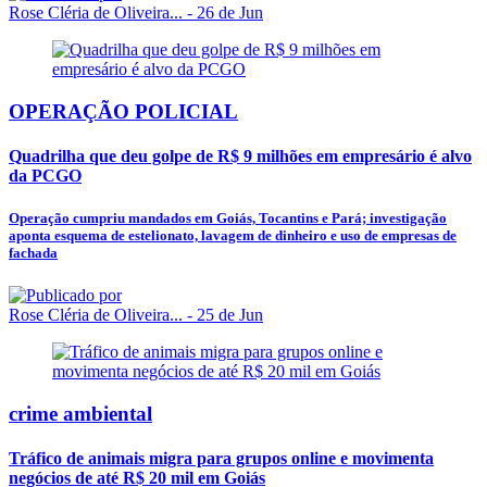
Rose Cléria de Oliveira...
- 26 de Jun
OPERAÇÃO POLICIAL
Quadrilha que deu golpe de R$ 9 milhões em empresário é alvo
da PCGO
Operação cumpriu mandados em Goiás, Tocantins e Pará; investigação
aponta esquema de estelionato, lavagem de dinheiro e uso de empresas de
fachada
Rose Cléria de Oliveira...
- 25 de Jun
crime ambiental
Tráfico de animais migra para grupos online e movimenta
negócios de até R$ 20 mil em Goiás