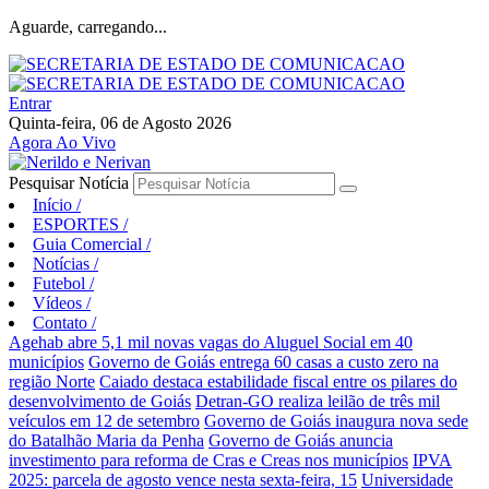
Aguarde, carregando...
Entrar
Quinta-feira, 06 de Agosto 2026
Agora Ao Vivo
Pesquisar Notícia
Início
/
ESPORTES
/
Guia Comercial
/
Notícias
/
Futebol
/
Vídeos
/
Contato
/
Agehab abre 5,1 mil novas vagas do Aluguel Social em 40
municípios
Governo de Goiás entrega 60 casas a custo zero na
região Norte
Caiado destaca estabilidade fiscal entre os pilares do
desenvolvimento de Goiás
Detran-GO realiza leilão de três mil
veículos em 12 de setembro
Governo de Goiás inaugura nova sede
do Batalhão Maria da Penha
Governo de Goiás anuncia
investimento para reforma de Cras e Creas nos municípios
IPVA
2025: parcela de agosto vence nesta sexta-feira, 15
Universidade