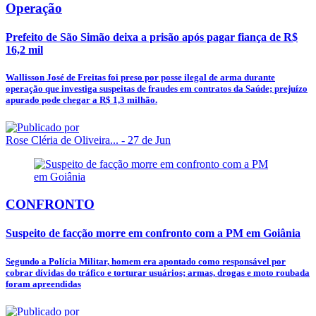
Operação
Prefeito de São Simão deixa a prisão após pagar fiança de R$
16,2 mil
Wallisson José de Freitas foi preso por posse ilegal de arma durante
operação que investiga suspeitas de fraudes em contratos da Saúde; prejuízo
apurado pode chegar a R$ 1,3 milhão.
Rose Cléria de Oliveira...
- 27 de Jun
CONFRONTO
Suspeito de facção morre em confronto com a PM em Goiânia
Segundo a Polícia Militar, homem era apontado como responsável por
cobrar dívidas do tráfico e torturar usuários; armas, drogas e moto roubada
foram apreendidas