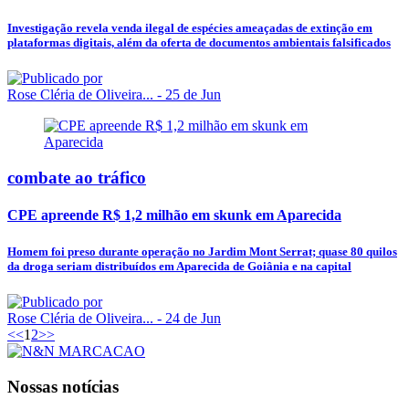
Investigação revela venda ilegal de espécies ameaçadas de extinção em
plataformas digitais, além da oferta de documentos ambientais falsificados
Rose Cléria de Oliveira...
- 25 de Jun
combate ao tráfico
CPE apreende R$ 1,2 milhão em skunk em Aparecida
Homem foi preso durante operação no Jardim Mont Serrat; quase 80 quilos
da droga seriam distribuídos em Aparecida de Goiânia e na capital
Rose Cléria de Oliveira...
- 24 de Jun
<<
1
2
>>
Nossas notícias