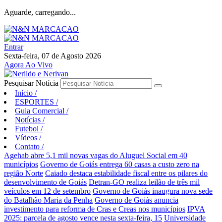
Aguarde, carregando...
Entrar
Sexta-feira, 07 de Agosto 2026
Agora Ao Vivo
Pesquisar Notícia
Início
/
ESPORTES
/
Guia Comercial
/
Notícias
/
Futebol
/
Vídeos
/
Contato
/
Agehab abre 5,1 mil novas vagas do Aluguel Social em 40
municípios
Governo de Goiás entrega 60 casas a custo zero na
região Norte
Caiado destaca estabilidade fiscal entre os pilares do
desenvolvimento de Goiás
Detran-GO realiza leilão de três mil
veículos em 12 de setembro
Governo de Goiás inaugura nova sede
do Batalhão Maria da Penha
Governo de Goiás anuncia
investimento para reforma de Cras e Creas nos municípios
IPVA
2025: parcela de agosto vence nesta sexta-feira, 15
Universidade