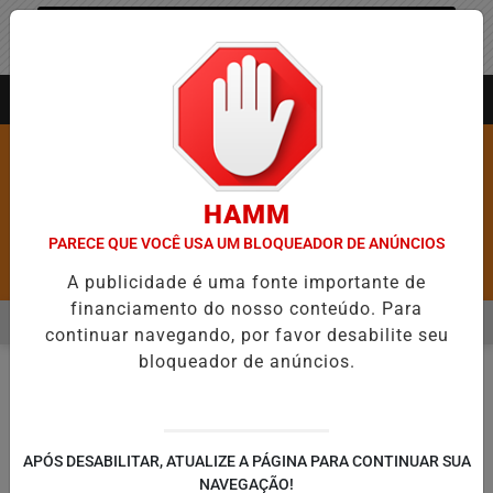
Entrar
AGORA AO VIVO
HAMM
PARECE QUE VOCÊ USA UM BLOQUEADOR DE ANÚNCIOS
Pesquisar Notícia
A publicidade é uma fonte importante de
financiamento do nosso conteúdo. Para
MENU
B ABRE 5,1 MIL NOVAS VAGAS DO ALUGUEL SOCIAL EM 40 MUNICÍPI
continuar navegando, por favor desabilite seu
bloqueador de anúncios.
EM ALTA
NOTÍCIAS
#CRIME
EM
🔍
APÓS DESABILITAR, ATUALIZE A PÁGINA PARA CONTINUAR SUA
NAVEGAÇÃO!