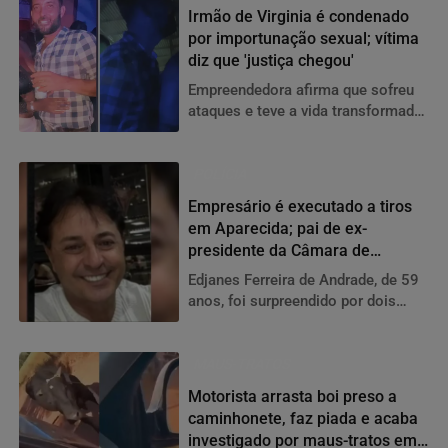
homem já tinha condenação por
Irmão de Virginia é condenado
homicídio e usava tornozeleira
por importunação sexual; vítima
eletrônica
diz que 'justiça chegou'
Empreendedora afirma que sofreu
ataques e teve a vida transformada
após denunciar William Pimenta
Gusmão; defesa informou que
recorrerá da condenação
POLÍCIA
Empresário é executado a tiros
em Aparecida; pai de ex-
presidente da Câmara de
Aragoiânia
Edjanes Ferreira de Andrade, de 59
anos, foi surpreendido por dois
homens em uma motocicleta
enquanto vistoriava um galpão de
sua propriedade; Polícia Civil
MAUS-TRATOS
investiga a motivação do crime.
Motorista arrasta boi preso a
caminhonete, faz piada e acaba
investigado por maus-tratos em