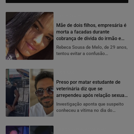
Grupo é investigado por aplicar golpes
com falsas plataformas internacionais de
investimento.
crime brutal
Mãe de dois filhos, empresária é
morta a facadas durante
cobrança de dívida do irmão em
Goiás
Rebeca Sousa de Melo, de 29 anos,
tentou evitar a confusão
oferecendo o próprio celular como
garantia, mas foi atacada. Polícia
Civil procura casal suspeito, que
POLÍCIA
continua foragido.
Preso por matar estudante de
veterinária diz que se
arrependeu após relação sexual
e cometeu crime em Goiânia
Investigação aponta que suspeito
conheceu a vítima no dia do
homicídio, foi convidado para beber
e usou o cabo do carregador de um
notebook para estrangulá-la;
IMPORTUNAÇÃO SEXUAL