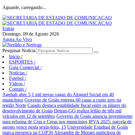
Aguarde, carregando...
Entrar
Domingo, 09 de Agosto 2026
Agora Ao Vivo
Pesquisar Notícia
Início
/
ESPORTES
/
Guia Comercial
/
Notícias
/
Futebol
/
Vídeos
/
Contato
/
Agehab abre 5,1 mil novas vagas do Aluguel Social em 40
municípios
Governo de Goiás entrega 60 casas a custo zero na
região Norte
Caiado destaca estabilidade fiscal entre os pilares do
desenvolvimento de Goiás
Detran-GO realiza leilão de três mil
veículos em 12 de setembro
Governo de Goiás anuncia investimento
para reforma de Cras e Creas nos municípios
IPVA 2025: parcela de
agosto vence nesta sexta-feira, 15
Universidade Estadual de Goiás
marca presença na COP30
Alexandre de Moraes participou de