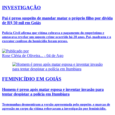
INVESTIGAÇÃO
Pai é preso suspeito de mandar matar o próprio filho por dívida
de R$ 50 mil em Goiás
Polícia Civil afirma que vítima cobrava o pagamento do empréstimo e
ameaçava revelar um suposto crime ocorrido há 20 anos. Pai, madrasta e o
executor confesso do homicídio foram presos.
Rose Cléria de Oliveira...
- 04 de Ago
FEMINICÍDIO EM GOIÁS
Homem é preso após matar esposa e inventar invasão para
tentar despistar a polícia em Itumbiara
Testemunhas desmentiram a versão apresentada pelo suspeito, e marcas de
agressão no corpo da vítima reforçaram a investigação por feminicídio.