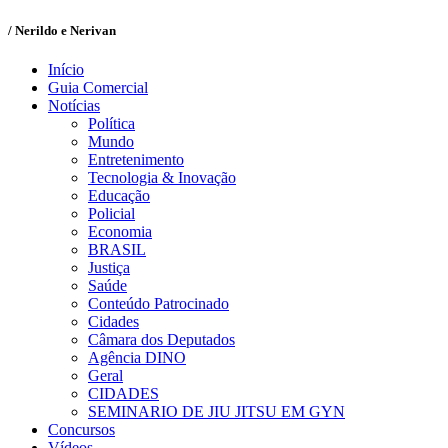
/ Nerildo e Nerivan
Início
Guia Comercial
Notícias
Política
Mundo
Entretenimento
Tecnologia & Inovação
Educação
Policial
Economia
BRASIL
Justiça
Saúde
Conteúdo Patrocinado
Cidades
Câmara dos Deputados
Agência DINO
Geral
CIDADES
SEMINARIO DE JIU JITSU EM GYN
Concursos
Vídeos