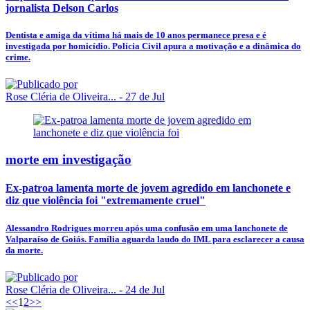
jornalista Delson Carlos
Dentista e amiga da vítima há mais de 10 anos permanece presa e é
investigada por homicídio. Polícia Civil apura a motivação e a dinâmica do
crime.
Rose Cléria de Oliveira...
- 27 de Jul
morte em investigação
Ex-patroa lamenta morte de jovem agredido em lanchonete e
diz que violência foi "extremamente cruel"
Alessandro Rodrigues morreu após uma confusão em uma lanchonete de
Valparaíso de Goiás. Família aguarda laudo do IML para esclarecer a causa
da morte.
Rose Cléria de Oliveira...
- 24 de Jul
<<
1
2
>>