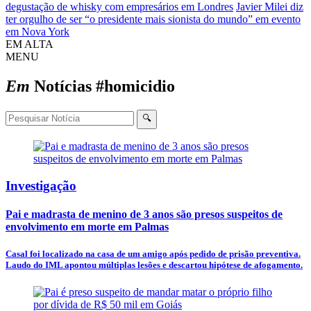
degustação de whisky com empresários em Londres
Javier Milei diz
ter orgulho de ser “o presidente mais sionista do mundo” em evento
em Nova York
EM ALTA
MENU
Em
Notícias
#homicidio
🔍
Investigação
Pai e madrasta de menino de 3 anos são presos suspeitos de
envolvimento em morte em Palmas
Casal foi localizado na casa de um amigo após pedido de prisão preventiva.
Laudo do IML apontou múltiplas lesões e descartou hipótese de afogamento.