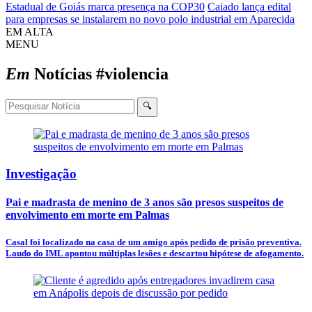
Estadual de Goiás marca presença na COP30
Caiado lança edital
para empresas se instalarem no novo polo industrial em Aparecida
EM ALTA
MENU
Em
Notícias
#violencia
🔍
Investigação
Pai e madrasta de menino de 3 anos são presos suspeitos de
envolvimento em morte em Palmas
Casal foi localizado na casa de um amigo após pedido de prisão preventiva.
Laudo do IML apontou múltiplas lesões e descartou hipótese de afogamento.