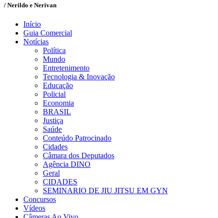
/ Nerildo e Nerivan
Início
Guia Comercial
Notícias
Política
Mundo
Entretenimento
Tecnologia & Inovação
Educação
Policial
Economia
BRASIL
Justiça
Saúde
Conteúdo Patrocinado
Cidades
Câmara dos Deputados
Agência DINO
Geral
CIDADES
SEMINARIO DE JIU JITSU EM GYN
Concursos
Vídeos
Câmeras Ao Vivo