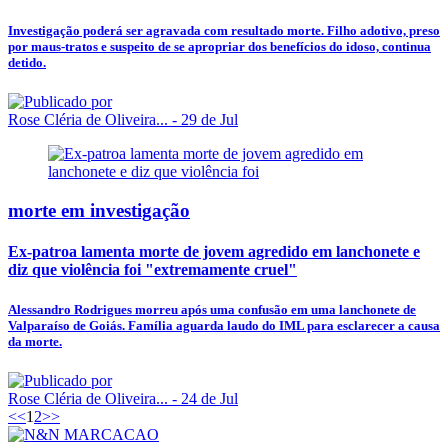
Investigação poderá ser agravada com resultado morte. Filho adotivo, preso
por maus-tratos e suspeito de se apropriar dos benefícios do idoso, continua
detido.
Rose Cléria de Oliveira...
- 29 de Jul
morte em investigação
Ex-patroa lamenta morte de jovem agredido em lanchonete e
diz que violência foi "extremamente cruel"
Alessandro Rodrigues morreu após uma confusão em uma lanchonete de
Valparaíso de Goiás. Família aguarda laudo do IML para esclarecer a causa
da morte.
Rose Cléria de Oliveira...
- 24 de Jul
<<
1
2
>>