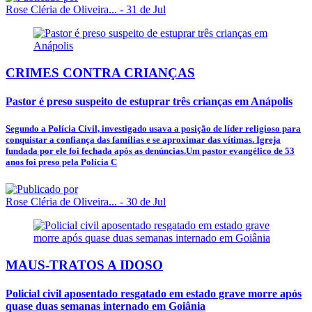
Rose Cléria de Oliveira...
- 31 de Jul
CRIMES CONTRA CRIANÇAS
Pastor é preso suspeito de estuprar três crianças em Anápolis
Segundo a Polícia Civil, investigado usava a posição de líder religioso para
conquistar a confiança das famílias e se aproximar das vítimas. Igreja
fundada por ele foi fechada após as denúncias.Um pastor evangélico de 53
anos foi preso pela Polícia C
Rose Cléria de Oliveira...
- 30 de Jul
MAUS-TRATOS A IDOSO
Policial civil aposentado resgatado em estado grave morre após
quase duas semanas internado em Goiânia