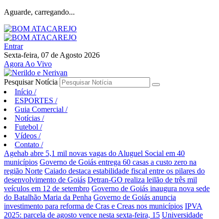
Aguarde, carregando...
Entrar
Sexta-feira, 07 de Agosto 2026
Agora Ao Vivo
Pesquisar Notícia
Início
/
ESPORTES
/
Guia Comercial
/
Notícias
/
Futebol
/
Vídeos
/
Contato
/
Agehab abre 5,1 mil novas vagas do Aluguel Social em 40
municípios
Governo de Goiás entrega 60 casas a custo zero na
região Norte
Caiado destaca estabilidade fiscal entre os pilares do
desenvolvimento de Goiás
Detran-GO realiza leilão de três mil
veículos em 12 de setembro
Governo de Goiás inaugura nova sede
do Batalhão Maria da Penha
Governo de Goiás anuncia
investimento para reforma de Cras e Creas nos municípios
IPVA
2025: parcela de agosto vence nesta sexta-feira, 15
Universidade