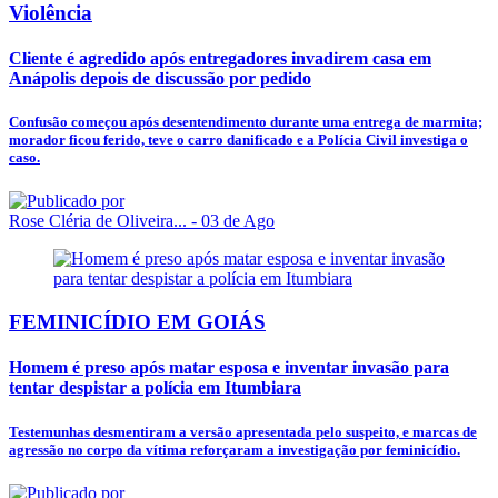
Violência
Cliente é agredido após entregadores invadirem casa em
Anápolis depois de discussão por pedido
Confusão começou após desentendimento durante uma entrega de marmita;
morador ficou ferido, teve o carro danificado e a Polícia Civil investiga o
caso.
Rose Cléria de Oliveira...
- 03 de Ago
FEMINICÍDIO EM GOIÁS
Homem é preso após matar esposa e inventar invasão para
tentar despistar a polícia em Itumbiara
Testemunhas desmentiram a versão apresentada pelo suspeito, e marcas de
agressão no corpo da vítima reforçaram a investigação por feminicídio.