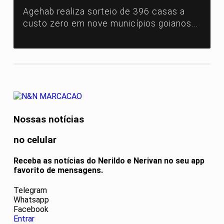
Agehab realiza sorteio de 396 casas a
custo zero em nove municípios goianos
com transmissão ao vivo e critérios
sociais definidos
Nossas notícias
no celular
Receba as notícias do Nerildo e Nerivan no seu app
favorito de mensagens.
Telegram
Whatsapp
Facebook
Entrar