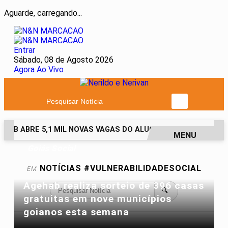
Aguarde, carregando...
Entrar
Sábado, 08 de Agosto 2026
Agora Ao Vivo
Pesquisar Notícia
EHAB ABRE 5,1 MIL NOVAS VAGAS DO ALUGUEL SOCIAL EM 40 M
MENU
Goiás Social
EM ALTA
NOTÍCIAS
#VULNERABILIDADESOCIAL
EM
Agehab realiza sorteio de 396 casas
🔍
gratuitas em nove municípios
goianos esta semana