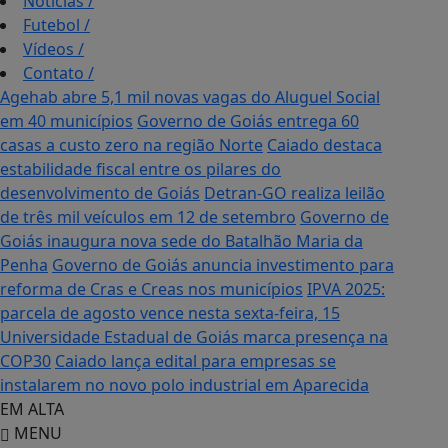
Notícias
/
Futebol
/
Vídeos
/
Contato
/
Agehab abre 5,1 mil novas vagas do Aluguel Social
em 40 municípios
Governo de Goiás entrega 60
casas a custo zero na região Norte
Caiado destaca
estabilidade fiscal entre os pilares do
desenvolvimento de Goiás
Detran-GO realiza leilão
de três mil veículos em 12 de setembro
Governo de
Goiás inaugura nova sede do Batalhão Maria da
Penha
Governo de Goiás anuncia investimento para
reforma de Cras e Creas nos municípios
IPVA 2025:
parcela de agosto vence nesta sexta-feira, 15
Universidade Estadual de Goiás marca presença na
COP30
Caiado lança edital para empresas se
instalarem no novo polo industrial em Aparecida
EM ALTA
MENU