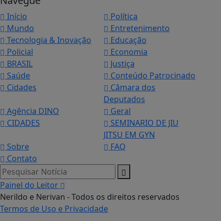
Navegue
Início
Política
Mundo
Entretenimento
Tecnologia & Inovação
Educação
Policial
Economia
BRASIL
Justiça
Saúde
Conteúdo Patrocinado
Cidades
Câmara dos
Deputados
Agência DINO
Geral
CIDADES
SEMINARIO DE JIU
JITSU EM GYN
Sobre
FAQ
Contato
Pesquisar Notícia
Painel do Leitor
Nerildo e Nerivan - Todos os direitos reservados
Termos de Uso e Privacidade