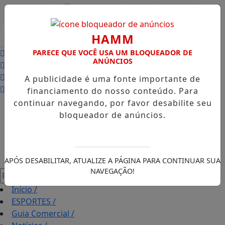
Entrar
AGORA AO VIVO
HAMM
PARECE QUE VOCÊ USA UM BLOQUEADOR DE
ANÚNCIOS
A publicidade é uma fonte importante de
financiamento do nosso conteúdo. Para
continuar navegando, por favor desabilite seu
bloqueador de anúncios.
APÓS DESABILITAR, ATUALIZE A PÁGINA PARA CONTINUAR SUA
NAVEGAÇÃO!
Pesquisar Notícia
Início
/
ESPORTES
/
Guia Comercial
/