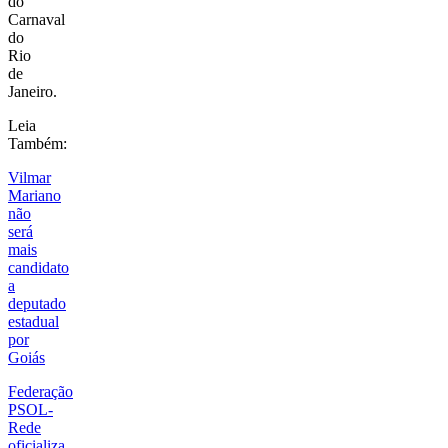
do
Carnaval
do
Rio
de
Janeiro.
Leia
Também:
Vilmar
Mariano
não
será
mais
candidato
a
deputado
estadual
por
Goiás
Federação
PSOL-
Rede
oficializa