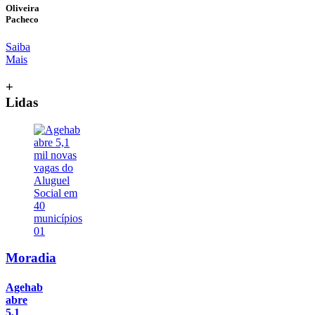
Oliveira
Pacheco
Saiba
Mais
+
Lidas
01
Moradia
Agehab
abre
5,1