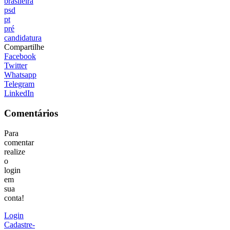
brasileira
psd
pt
pré
candidatura
Compartilhe
Facebook
Twitter
Whatsapp
Telegram
LinkedIn
Comentários
Para
comentar
realize
o
login
em
sua
conta!
Login
Cadastre-