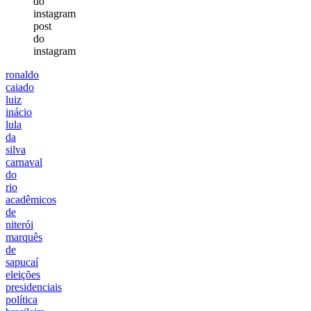
post
do
instagram
ronaldo
caiado
luiz
inácio
lula
da
silva
carnaval
do
rio
acadêmicos
de
niterói
marquês
de
sapucaí
eleições
presidenciais
política