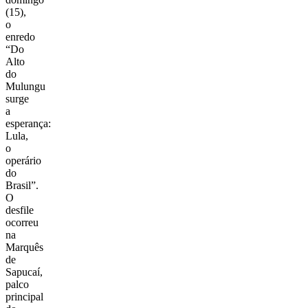
(15),
o
enredo
“Do
Alto
do
Mulungu
surge
a
esperança:
Lula,
o
operário
do
Brasil”.
O
desfile
ocorreu
na
Marquês
de
Sapucaí
,
palco
principal