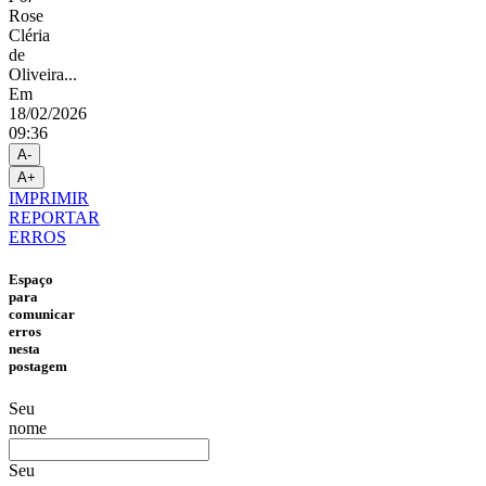
Rose
Cléria
de
Oliveira...
Em
18/02/2026
09:36
A-
A+
IMPRIMIR
REPORTAR
ERROS
Espaço
para
comunicar
erros
nesta
postagem
Seu
nome
Seu