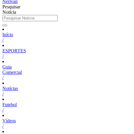
Pesquisar
Notícia
Início
/
ESPORTES
/
Guia
Comercial
/
Notícias
/
Futebol
/
Vídeos
/