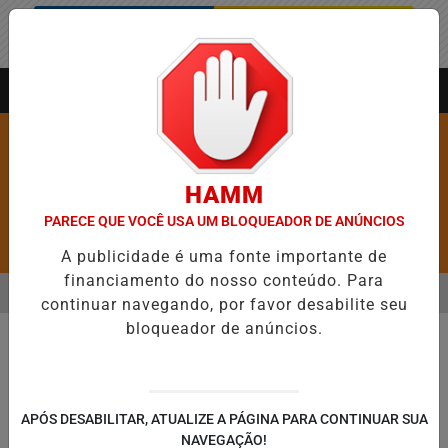
Entrar
AGORA AO VIVO
HAMM
PARECE QUE VOCÊ USA UM BLOQUEADOR DE ANÚNCIOS
Pesquisar Notícia
A publicidade é uma fonte importante de
financiamento do nosso conteúdo. Para
MENU
 ABRE 5,1 MIL NOVAS VAGAS DO ALUGUEL SOCIAL EM 40 MUNICÍPIO
continuar navegando, por favor desabilite seu
bloqueador de anúncios.
EM ALTA
APÓS DESABILITAR, ATUALIZE A PÁGINA PARA CONTINUAR SUA
NAVEGAÇÃO!