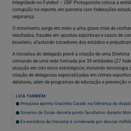
Integridade no Futebol – CBF Protagonista coloca a entid
corrupção no esporte, em parceria com federações estadua
segurança.
O movimento surge em meio a uma grave crise de confia
resultados, fraudes em apostas esportivas e casos de cor
brasileiro, afastando torcedores dos estádios e prejudican
A iniciativa do delegado prevê a criação de uma Diretori
comando de uma rede formada por 39 entidades (27 federa
atuação em oito eixos estratégicos, incluindo tecnologia d
criação de delegacias especializadas em crimes esportiv
delatores, além de programas de educação e prevenção volt
LEIA TAMBÉM:
Pesquisa aponta Gracinha Caiado na liderança da dispu
Governo de Goiás decreta ponto facultativo durante Mo
Ex-servidora da Unicamp é condenada por desviar milhõe