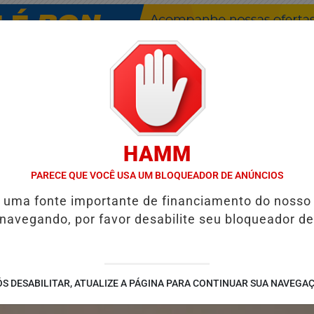
HAMM
PARECE QUE VOCÊ USA UM BLOQUEADOR DE ANÚNCIOS
/
/
/
/
TES
GUIA COMERCIAL
NOTÍCIAS
FUTEBOL
V
é uma fonte importante de financiamento do nosso
 navegando, por favor desabilite seu bloqueador de
ICÍPIOS
GOVERNO DE GOIÁS ENTREGA 60 CASAS A CUSTO ZERO 
S DESABILITAR, ATUALIZE A PÁGINA PARA CONTINUAR SUA NAVEGA