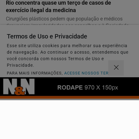
Rio concentra quase um terço de casos de
exercício ilegal da medicina
Cirurgiões plásticos pedem que população e médicos
denunciem irregularidades aos conselhos e à Sociedade...
Termos de Uso e Privacidade
Esse site utiliza cookies para melhorar sua experiência
Descubra Mais
de navegação. Ao continuar o acesso, entendemos que
você concorda com nossos Termos de Uso e
Privacidade.
PARA MAIS INFORMAÇÕES,
ACESSE NOSSOS TERMOS
CLICANDO AQUI
Não possui uma conta?
PROSSEGUIR
Você pode ler matérias exclusivas, anunciar
classificados e muito mais!
CRIAR MINHA CONTA