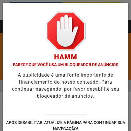
Entrar
AGORA AO VIVO
HAMM
PARECE QUE VOCÊ USA UM BLOQUEADOR DE ANÚNCIOS
Pesquisar Notícia
A publicidade é uma fonte importante de
financiamento do nosso conteúdo. Para
MENU
RE 5,1 MIL NOVAS VAGAS DO ALUGUEL SOCIAL EM 40 MUNICÍPIOS
continuar navegando, por favor desabilite seu
bloqueador de anúncios.
EM ALTA
Política
APÓS DESABILITAR, ATUALIZE A PÁGINA PARA CONTINUAR SUA
NAVEGAÇÃO!