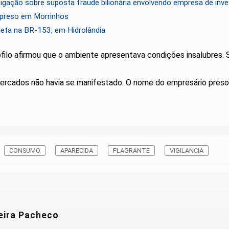
stigação sobre suposta fraude bilionária envolvendo empresa de inv
é preso em Morrinhos
leta na BR-153, em Hidrolândia
ilo afirmou que o ambiente apresentava condições insalubres. S
ercados não havia se manifestado. O nome do empresário preso 
CONSUMO
APARECIDA
FLAGRANTE
VIGILANCIA
veira Pacheco