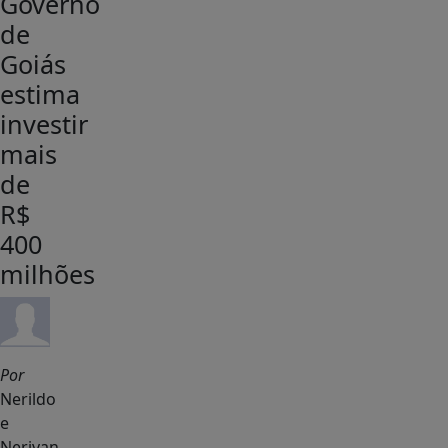
Governo
de
Goiás
estima
investir
mais
de
R$
400
milhões
Por
Nerildo
e
Nerivan