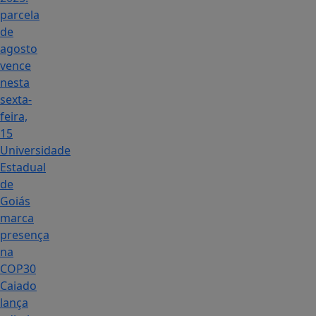
parcela
de
agosto
vence
nesta
sexta-
feira,
15
Universidade
Estadual
de
Goiás
marca
presença
na
COP30
Caiado
lança