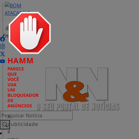
Entrar
HAMM
PARECE
QUE
VOCÊ
USA
UM
BLOQUEADOR
DE
ANÚNCIOS
Pesquisar Notícia
A
publicidade
é