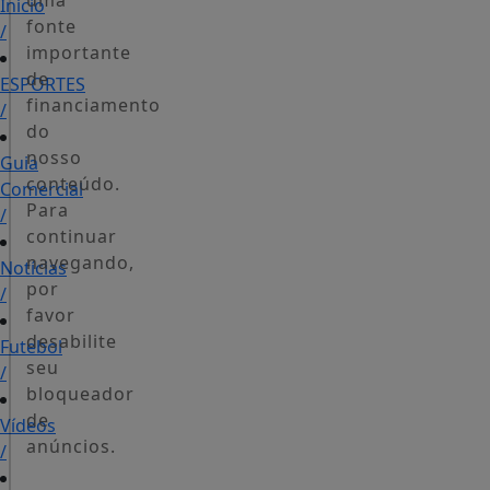
uma
Início
fonte
/
importante
de
ESPORTES
financiamento
/
do
nosso
Guia
conteúdo.
Comercial
Para
/
continuar
navegando,
Notícias
por
/
favor
desabilite
Futebol
seu
/
bloqueador
de
Vídeos
anúncios.
/