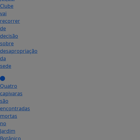
Clube
vai
recorrer
de
decisão
sobre
desapropriação
da
sede
Quatro
capivaras
são
encontradas
mortas
no
Jardim
Botânico