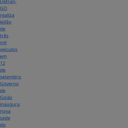
Detran-
GO
realiza
leilão
de
três
mil
veículos
em
12
de
setembro
Governo
de
Goiás
inaugura
nova
sede
do