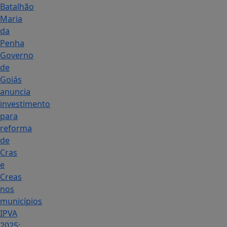
Batalhão
Maria
da
Penha
Governo
de
Goiás
anuncia
investimento
para
reforma
de
Cras
e
Creas
nos
municípios
IPVA
2025: