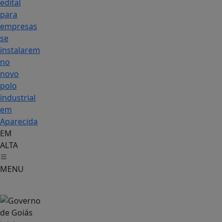
edital
para
empresas
se
instalarem
no
novo
polo
industrial
em
Aparecida
EM
ALTA
MENU
Geral